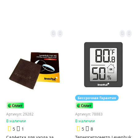
Бессрочная Гарантия
Артикул: 29282
Артикул: 78883
В наличии
В наличии
5
1
5
8
Салфетка для ухода за
Термогигрометр Levenhuk