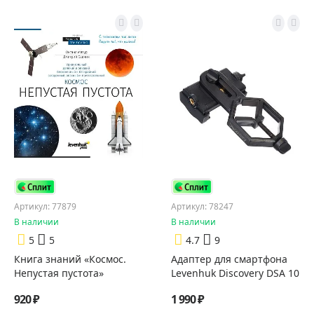
Артикул: 77879
Артикул: 78247
В наличии
В наличии
5
5
4.7
9
Книга знаний «Космос.
Адаптер для смартфона
Непустая пустота»
Levenhuk Discovery DSA 10
920 ₽
1 990 ₽