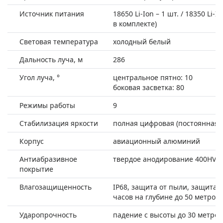
Источник питания
18650 Li-Ion – 1 шт. / 18350 Li-Io
в комплекте)
Световая температура
холодный белый
Дальность луча, м
286
Угол луча, °
центральное пятно: 10
боковая засветка: 80
Режимы работы
9
Стабилизация яркости
полная цифровая (постоянная я
Корпус
авиационный алюминий
Антиабразивное
твердое анодирование 400HV, т
покрытие
Влагозащищенность
IP68, защита от пыли, защита 
часов на глубине до 50 метров)
Ударопрочность
падение с высоты до 30 метров