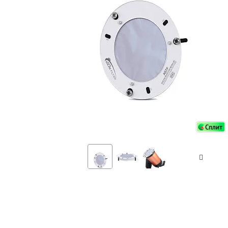
Аксессуа
видения
Приборы ночного видения
Распрод
Тепловизоры
Распрод
Прицелы
ценам
Фотогаджеты
Распрод
Метеостанции, барометры, часы
Discovery (Дискавери)
Оптика для детей Levenhuk LabZZ
Астропланетарии
Подарки
Хиты продаж
Акции