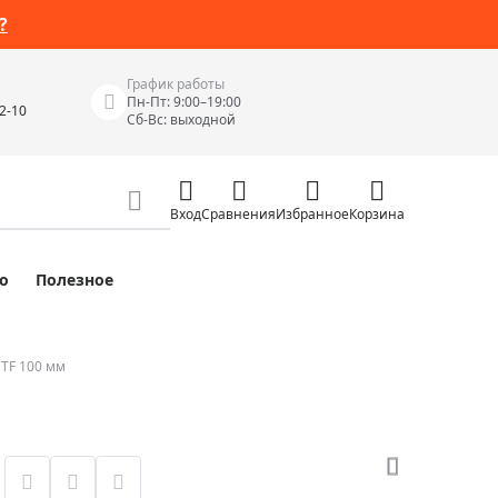
?
График работы
Пн-Пт: 9:00–19:00
42-10
Сб-Вс: выходной
Вход
Сравнения
Избранное
Корзина
о
Полезное
Измерительные инструменты
Измерительные рулетки
Лазерные уровни
TF 100 мм
 Junior
Цифровые уровни и угломеры
ов
Электроизмерительные приборы
Приборы неразрушающего контроля