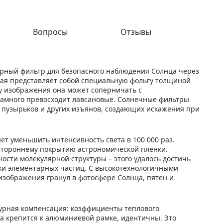
Вопросы
Отзывы
урный фильтр для безопасного наблюдения Солнца через
торая представляет собой специальную фольгу толщиной
ву изображения она может соперничать с
амного превосходит лавсановые. Солнечные фильтры
 пузырьков и других изъянов, создающих искажения при
т уменьшить интенсивность света в 100 000 раз.
стороннему покрытию астрономической пленки.
сти молекулярной структуры – этого удалось достичь
ки элементарных частиц. С высокотехнологичными
изображения гранул в фотосфере Солнца, пятен и
турная компенсация: коэффициенты теплового
а крепится к алюминиевой рамке, идентичны. Это