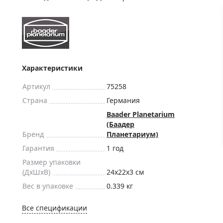
ры для приборов ночного
Глобусы интерактивные
Лазерные дальномеры
ажа
Штативы
Сумки, кейсы, чехлы
ажа оптики по специальным
Средства для очистки оптики
Характеристики
ажа выставочных образцов
Трихинеллоскопы
Артикул
75258
Карты, постеры, литература
Страна
Германия
Фонари
Baader Planetarium
(Баадер
Элементы питания, карты па
Бренд
Планетариум)
Фотоловушки
Гарантия
1 год
Экшн-камеры
Размер упаковки
(ДxШxВ)
24x22x3 см
Фотооборудование
Вес в упаковке
0.339 кг
Мерч
Все спецификации