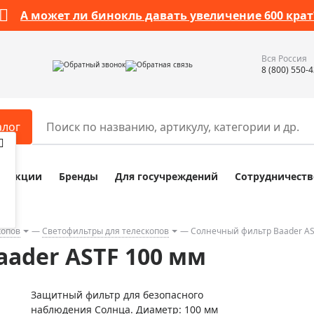
А может ли бинокль давать увеличение 600 крат
Вся Россия
Обратный звонок
Обратная связь
8 (800) 550-
алог
Акции
Бренды
Для госучреждений
Сотрудничеств
ары
Разное
ры для телескопов
Обучающие наборы
ры для микроскопов
Компасы
копов
Светофильтры для телескопов
Солнечный фильтр Baader AS
ader ASTF 100 мм
ры для зрительных труб
Наборы исследователя Bresser
ры для биноклей
Наборы для химических опыт
Защитный фильтр для безопасного
ры для луп
Глобусы
наблюдения Солнца. Диаметр: 100 мм