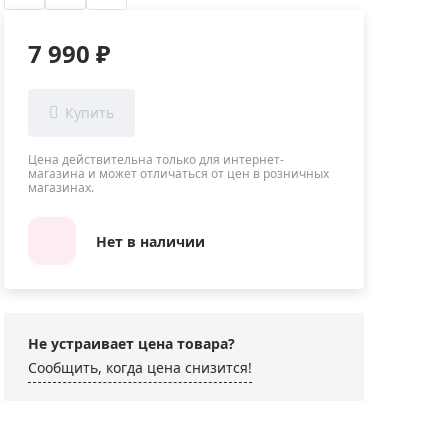
Приборы теплового контроля
Приборы для обслуживания сетей
7 990 ₽
Детекторы проводки
Влагомеры (датчики влажности)
Лазерные дальномеры
Измерители параметров окружающей
Цена действительна только для интернет-
магазина и может отличаться от цен в розничных
среды
магазинах.
Термометры кулинарные (термощупы)
Видеоэндоскопы
Нет в наличии
мяти
Курвиметры
Тестеры качества воды
Нивелиры оптические
Не устраивает цена товара?
Металлоискатели
Сообщить, когда цена снизится!
Теодолиты
Прочее