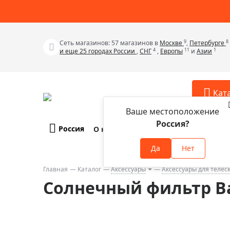
9
8
Сеть магазинов: 57 магазинов в
Москве
,
Петербурге
4
11
1
и еще 25 городах России
,
СНГ
,
Европы
и
Азии
Кат
Ваше местоположение
Россия?
Россия
О компании
Оплата и доставка
Телескопы
Аксессу
Да
Нет
Аксессуа
Микроскопы
Аксессуа
Главная
Каталог
Аксессуары
Аксессуары для телес
Бинокли
Солнечный фильтр Ba
Аксессуа
Зрительные трубы
Аксессуа
Лупы
Аксессуа
Монокуляры