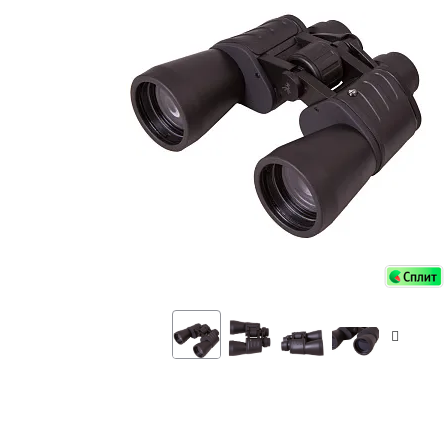
Аксессуа
видения
Приборы ночного видения
Распрод
Тепловизоры
Распрод
Прицелы
ценам
Фотогаджеты
Распрод
Метеостанции, барометры, часы
Discovery (Дискавери)
Оптика для детей Levenhuk LabZZ
Астропланетарии
Подарки
Хиты продаж
Акции