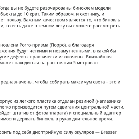
огда вы не будете разочарованы биноклем модели
бъекты до 10 крат. Таким образом, и охотнику, и
ет пользу. Важным качеством является то, что бинокль
и, то есть даже в темном лесу вы сможете рассмотреть
новлена Porro-призма (Порро), а благодаря
жения будут четкими и незамутненными, в какой бы
другие дефекты практически исключены. Ближайшая
 может находиться на расстоянии 5 метров от
предназначены, чтобы собирать максимум света – это и
рпус из легкого пластика отделан резиной (наглазники
легко производится путем сдвигания центральной части,
ойдет штатив от фотоаппарата) и специальный адаптер
одимости держать бинокль в руках длительное время.
троить под себя диоптрийную силу окуляров — Bresser