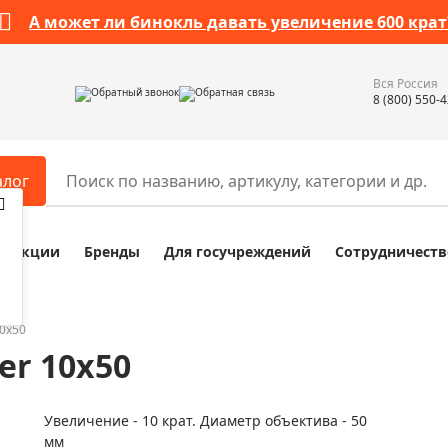
А может ли бинокль давать увеличение 600 крат
Вся Россия
Обратный звонок
Обратная связь
8 (800) 550-
алог
Акции
Бренды
Для госучреждений
Сотрудничеств
ары
Разное
ры для телескопов
Обучающие наборы
ры для микроскопов
Компасы
10x50
er 10x50
ры для зрительных труб
Наборы исследователя Bresser
ры для биноклей
Наборы для химических опыт
Увеличение - 10 крат. Диаметр объектива - 50
ры для луп
Глобусы
мм