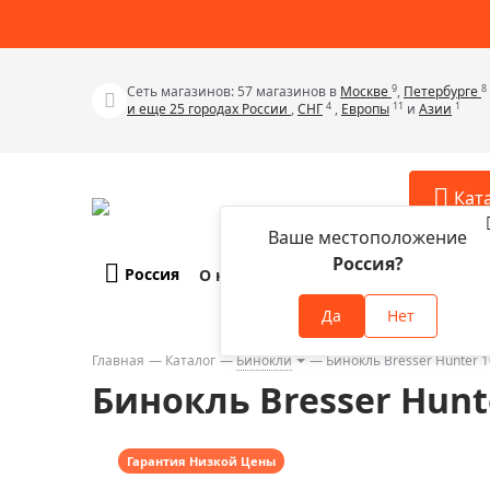
9
8
Сеть магазинов: 57 магазинов в
Москве
,
Петербурге
4
11
1
и еще 25 городах России
,
СНГ
,
Европы
и
Азии
Кат
Ваше местоположение
Россия?
Россия
О компании
Оплата и доставка
Телескопы
Аксессу
Да
Нет
Аксессуа
Микроскопы
Аксессуа
Главная
Каталог
Бинокли
Бинокль Bresser Hunter 
Бинокли
Бинокль Bresser Hunt
Аксессуа
Зрительные трубы
Аксессуа
Лупы
Аксессуа
Гарантия Низкой Цены
Монокуляры