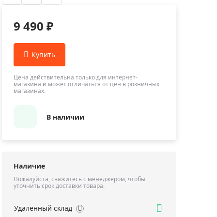
Приборы теплового контроля
Приборы для обслуживания сетей
9 490 ₽
Детекторы проводки
Влагомеры (датчики влажности)
Лазерные дальномеры
Измерители параметров окружающей
Цена действительна только для интернет-
магазина и может отличаться от цен в розничных
среды
магазинах.
Термометры кулинарные (термощупы)
Видеоэндоскопы
В наличии
мяти
Курвиметры
Тестеры качества воды
Нивелиры оптические
Наличие
Металлоискатели
Пожалуйста, свяжитесь с менеджером, чтобы
уточнить срок доставки товара.
Теодолиты
Прочее
Удаленный склад