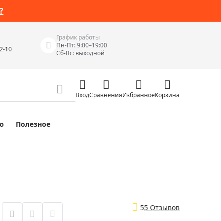
?
График работы
Пн-Пт: 9:00–19:00
42-10
Сб-Вс: выходной
Вход
Сравнения
Избранное
Корзина
о
Полезное
Измерительные инструменты
Измерительные рулетки
Лазерные уровни
 Junior
Цифровые уровни и угломеры
ов
Электроизмерительные приборы
5
5 Отзывов
Приборы неразрушающего контроля