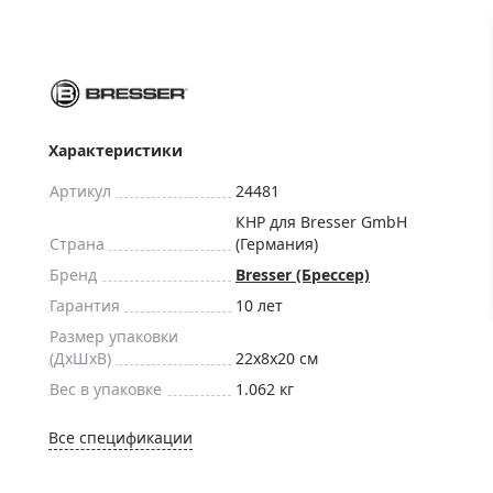
ры для приборов ночного
Глобусы интерактивные
Лазерные дальномеры
ажа
Штативы
Сумки, кейсы, чехлы
ажа оптики по специальным
Средства для очистки оптики
Характеристики
ажа выставочных образцов
Трихинеллоскопы
Артикул
24481
Карты, постеры, литература
КНР для Bresser GmbH
Страна
(Германия)
Фонари
Бренд
Bresser (Брессер)
Элементы питания, карты па
Гарантия
10 лет
Фотоловушки
Размер упаковки
Экшн-камеры
(ДxШxВ)
22x8x20 см
Фотооборудование
Вес в упаковке
1.062 кг
Мерч
Все спецификации