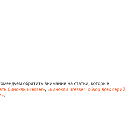
екомендуем обратить внимание на статьи, которые
ать бинокль Bresser»
,
«Бинокли Bresser: обзор всех серий
я»
.