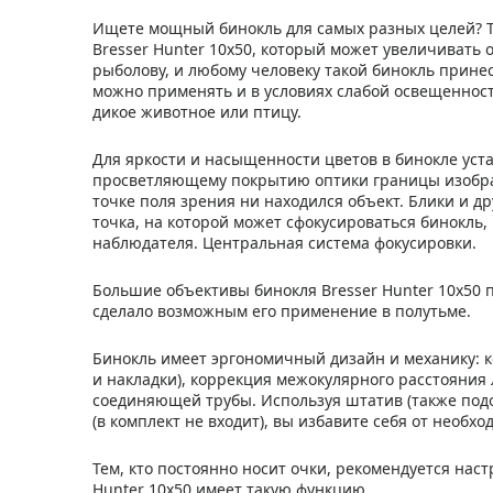
Ищете мощный бинокль для самых разных целей? Т
Bresser Hunter 10x50, который может увеличивать о
рыболову, и любому человеку такой бинокль принес
можно применять и в условиях слабой освещенност
дикое животное или птицу.
Для яркости и насыщенности цветов в бинокле уста
просветляющему покрытию оптики границы изобра
точке поля зрения ни находился объект. Блики и 
точка, на которой может сфокусироваться бинокль,
наблюдателя. Центральная система фокусировки.
Большие объективы бинокля Bresser Hunter 10x50 
сделало возможным его применение в полутьме.
Бинокль имеет эргономичный дизайн и механику: ко
и накладки), коррекция межокулярного расстояния 
соединяющей трубы. Используя штатив (также под
(в комплект не входит), вы избавите себя от необх
Тем, кто постоянно носит очки, рекомендуется нас
Hunter 10x50 имеет такую функцию.