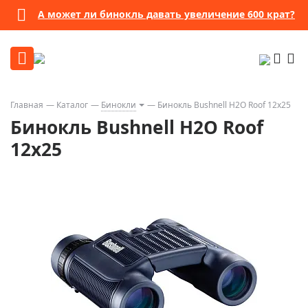
А может ли бинокль давать увеличение 600 крат?
Главная
Каталог
Бинокли
Бинокль Bushnell H2O Roof 12x25
Бинокль Bushnell H2O Roof
12x25