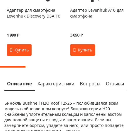
Адаптер для смартфона
Адаптер Levenhuk A10 для
Levenhuk Discovery DSA 10
смартфона
1 990 ₽
3 090 ₽
Описание
Характеристики
Вопросы
Отзывы
Бинокль Bushnell H2O Roof 12x25 – полюбившаяся всем
модель в обновленном корпусе! Бинокли серии H20
снабжены уплотнительным кольцом и заполнены азотом
для полной защиты от воды и запотевания. Если вы
зачерпнете бортом, упадете за него, или просто попадете
в паршивую погоду по пути – ерунда.