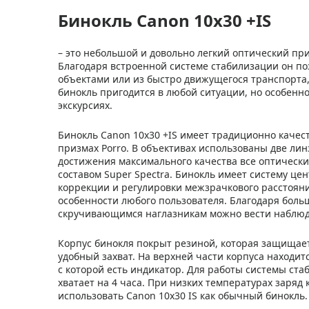
Бинокль Canon 10x30 +IS
– это небольшой и довольно легкий оптический пр
Благодаря встроенной системе стабилизации он 
объектами или из быстро движущегося транспорта,
бинокль пригодится в любой ситуации, но особенн
экскурсиях.
Бинокль Canon 10x30 +IS имеет традиционно качес
призмах Porro. В объективах использованы две линзы
достижения максимального качества все оптическ
составом Super Spectra. Бинокль имеет систему ц
коррекции и регулировки межзрачкового расстоян
особенности любого пользователя. Благодаря боль
скручивающимся наглазникам можно вести наблюд
Корпус бинокля покрыт резиной, которая защищает
удобный захват. На верхней части корпуса находи
с которой есть индикатор. Для работы системы ста
хватает на 4 часа. При низких температурах заряд
использовать Canon 10x30 IS как обычный бинокль.