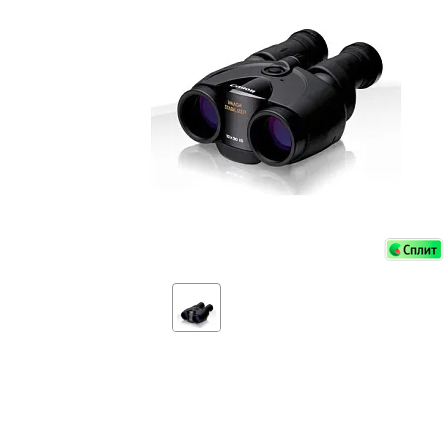
Аксессуа
видения
Приборы ночного видения
Распрод
Тепловизоры
Распрод
Прицелы
ценам
Фотогаджеты
Распрод
Метеостанции, барометры, часы
Discovery (Дискавери)
Оптика для детей Levenhuk LabZZ
Астропланетарии
Подарки
Хиты продаж
Акции