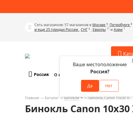
9
8
Сеть магазинов: 57 магазинов в
Москве
,
Петербурге
4
11
1
и еще 25 городах России
,
СНГ
,
Европы
и
Азии
Кат
Ваше местоположение
Россия?
Россия
О компании
Оплата и доставка
Телескопы
Аксессу
Да
Нет
Аксессуа
Микроскопы
Аксессуа
Главная
Каталог
Бинокли
Бинокль Canon 10x30 IS
Бинокли
Бинокль Canon 10x30 
Аксессуа
Зрительные трубы
Аксессуа
Лупы
Аксессуа
Монокуляры