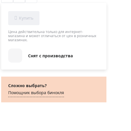
Приборы теплового контроля
Приборы для обслуживания сетей
Детекторы проводки
Влагомеры (датчики влажности)
Цена действительна только для интернет-
магазина и может отличаться от цен в розничных
Лазерные дальномеры
магазинах.
Измерители параметров окружающей
среды
Снят с производства
Термометры кулинарные (термощупы)
Видеоэндоскопы
мяти
Курвиметры
Сложно выбрать?
Тестеры качества воды
Помощник выбора бинокля
Нивелиры оптические
Металлоискатели
Теодолиты
Прочее