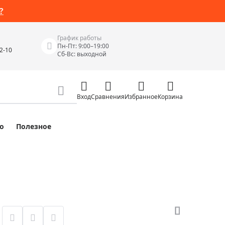
?
График работы
Пн-Пт: 9:00–19:00
42-10
Сб-Вс: выходной
Вход
Сравнения
Избранное
Корзина
о
Полезное
Измерительные инструменты
Измерительные рулетки
Лазерные уровни
 Junior
Цифровые уровни и угломеры
ов
Электроизмерительные приборы
Приборы неразрушающего контроля