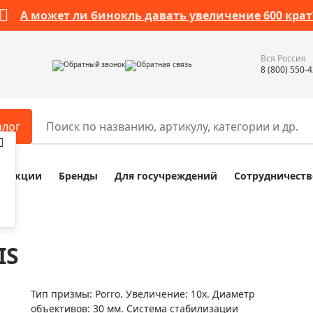
А может ли бинокль давать увеличение 600 крат
Вся Россия
Обратный звонок
Обратная связь
8 (800) 550-
алог
Акции
Бренды
Для госучреждений
Сотрудничеств
ары
Разное
ры для телескопов
Обучающие наборы
ры для микроскопов
Компасы
IS
ры для зрительных труб
Наборы исследователя Bresser
ры для биноклей
Наборы для химических опыт
Тип призмы: Porro. Увеличение: 10х. Диаметр
ры для луп
Глобусы
объективов: 30 мм. Система стабилизации