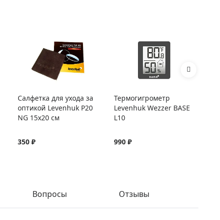
Салфетка для ухода за
Термогигрометр
Те
оптикой Levenhuk P20
Levenhuk Wezzer BASE
Le
NG 15x20 см
L10
L2
350 ₽
990 ₽
1 
Вопросы
Отзывы