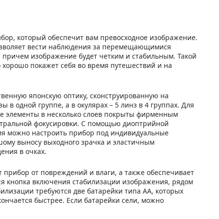
ибор, который обеспечит вам превосходное изображение.
позволяет вести наблюдения за перемещающимися
 причем изображение будет четким и стабильным. Такой
о хорошо покажет себя во время путешествий и на
твенную японскую оптику, сконструированную на
 в одной группе, а в окулярах – 5 линз в 4 группах. Для
ие элементы в несколько слоев покрыты фирменным
ентральной фокусировки. С помощью диоптрийной
ия можно настроить прибор под индивидуальные
шому выносу выходного зрачка и эластичным
ения в очках.
 прибор от повреждений и влаги, а также обеспечивает
тся кнопка включения стабилизации изображения, рядом
билизации требуются две батарейки типа АА, которых
 кончается быстрее. Если батарейки сели, можно