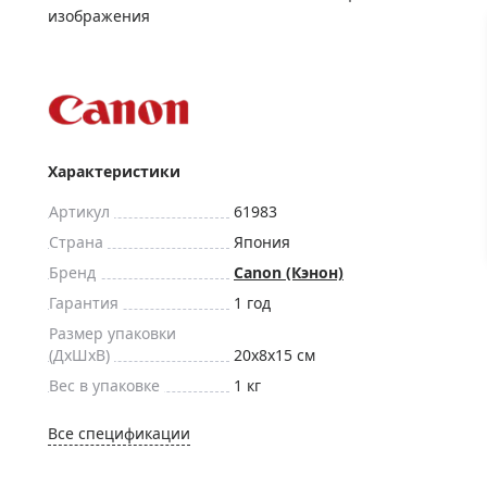
ры для приборов ночного
Глобусы интерактивные
изображения
Лазерные дальномеры
ажа
Штативы
Сумки, кейсы, чехлы
ажа оптики по специальным
Средства для очистки оптики
ажа выставочных образцов
Характеристики
Трихинеллоскопы
Карты, постеры, литература
Артикул
61983
Фонари
Страна
Япония
Бренд
Canon (Кэнон)
Элементы питания, карты па
Гарантия
1 год
Фотоловушки
Размер упаковки
Экшн-камеры
(ДxШxВ)
20x8x15 см
Фотооборудование
Вес в упаковке
1 кг
Мерч
Все спецификации