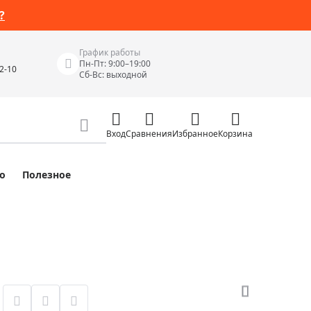
?
График работы
Пн-Пт: 9:00–19:00
42-10
Сб-Вс: выходной
Вход
Сравнения
Избранное
Корзина
о
Полезное
Измерительные инструменты
Измерительные рулетки
Лазерные уровни
 Junior
Цифровые уровни и угломеры
ов
Электроизмерительные приборы
Приборы неразрушающего контроля