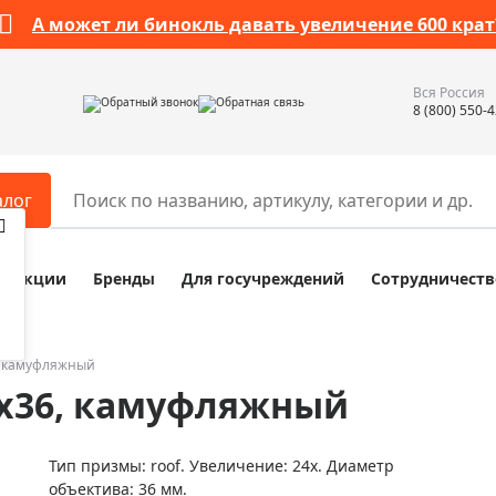
А может ли бинокль давать увеличение 600 крат
Вся Россия
Обратный звонок
Обратная связь
8 (800) 550-
алог
Акции
Бренды
Для госучреждений
Сотрудничеств
ары
Разное
ры для телескопов
Обучающие наборы
ры для микроскопов
Компасы
6, камуфляжный
4х36, камуфляжный
ры для зрительных труб
Наборы исследователя Bresser
ры для биноклей
Наборы для химических опыт
Тип призмы: roof. Увеличение: 24х. Диаметр
ры для луп
Глобусы
объектива: 36 мм.