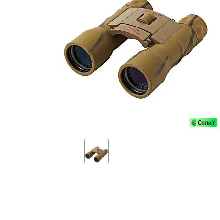
Аксессуа
видения
Приборы ночного видения
Распрод
Тепловизоры
Распрод
Прицелы
ценам
Фотогаджеты
Распрод
Метеостанции, барометры, часы
Discovery (Дискавери)
Оптика для детей Levenhuk LabZZ
Астропланетарии
Подарки
Хиты продаж
Акции