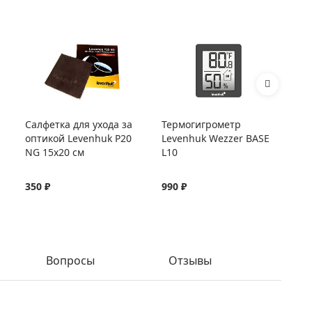
Салфетка для ухода за
Термогигрометр
Те
оптикой Levenhuk P20
Levenhuk Wezzer BASE
Le
NG 15x20 см
L10
L2
350 ₽
990 ₽
1 
Вопросы
Отзывы