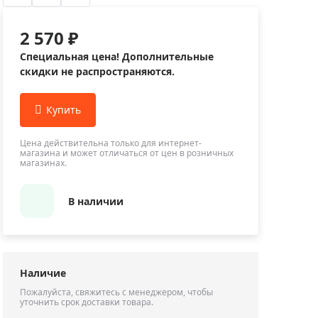
Приборы теплового контроля
Приборы для обслуживания сетей
2 570 ₽
Детекторы проводки
Специальная цена! Дополнительные
Влагомеры (датчики влажности)
скидки не распространяются.
Лазерные дальномеры
Измерители параметров окружающей
среды
Цена действительна только для интернет-
Термометры кулинарные (термощупы)
магазина и может отличаться от цен в розничных
магазинах.
Видеоэндоскопы
мяти
Курвиметры
В наличии
Тестеры качества воды
Нивелиры оптические
Металлоискатели
Наличие
Теодолиты
Пожалуйста, свяжитесь с менеджером, чтобы
уточнить срок доставки товара.
Прочее