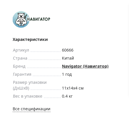
ры для приборов ночного
Глобусы интерактивные
Лазерные дальномеры
ажа
Штативы
Сумки, кейсы, чехлы
ажа оптики по специальным
Средства для очистки оптики
Характеристики
ажа выставочных образцов
Трихинеллоскопы
Артикул
60666
Карты, постеры, литература
Страна
Китай
Фонари
Бренд
Navigator (Навигатор)
Элементы питания, карты па
Гарантия
1 год
Фотоловушки
Размер упаковки
(ДxШxВ)
11x14x4 см
Экшн-камеры
Вес в упаковке
0.4 кг
Фотооборудование
Мерч
Все спецификации