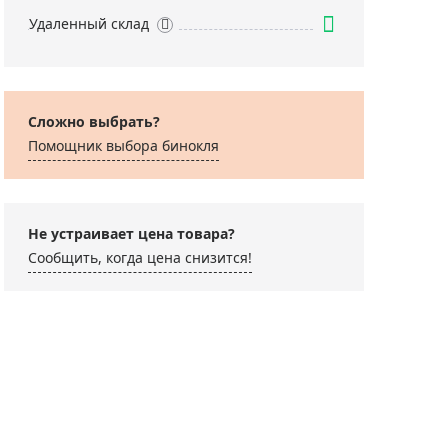
Удаленный склад
Сложно выбрать?
Помощник выбора бинокля
рмогигрометр
venhuk Wezzer BASE
0
Не устраивает цена товара?
Сообщить, когда цена снизится!
190 ₽