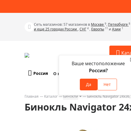
9
8
Сеть магазинов: 57 магазинов в
Москве
,
Петербурге
4
11
1
и еще 25 городах России
,
СНГ
,
Европы
и
Азии
Кат
Ваше местоположение
Россия?
Россия
О компании
Оплата и доставка
Телескопы
Аксессу
Да
Нет
Аксессуа
Микроскопы
Аксессуа
Главная
Каталог
Бинокли
Бинокль Navigator 24х3
Бинокли
Бинокль Navigator 2
Аксессуа
Зрительные трубы
Аксессуа
Лупы
Аксессуа
Монокуляры