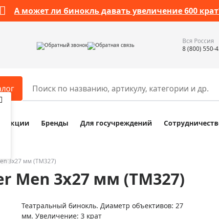
А может ли бинокль давать увеличение 600 крат
Вся Россия
Обратный звонок
Обратная связь
8 (800) 550-
алог
Акции
Бренды
Для госучреждений
Сотрудничеств
ары
Разное
ры для телескопов
Обучающие наборы
ры для микроскопов
Компасы
en 3x27 мм (TM327)
r Men 3x27 мм (TM327)
ры для зрительных труб
Наборы исследователя Bresser
ры для биноклей
Наборы для химических опыт
Театральный бинокль. Диаметр объективов: 27
ры для луп
Глобусы
мм. Увеличение: 3 крат