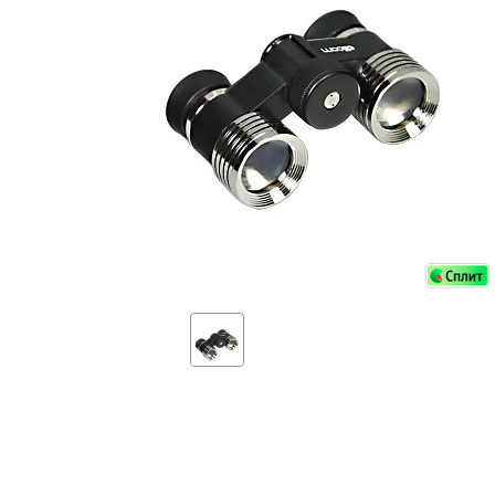
Аксессуа
видения
Приборы ночного видения
Распрод
Тепловизоры
Распрод
Прицелы
ценам
Фотогаджеты
Распрод
Метеостанции, барометры, часы
Discovery (Дискавери)
Оптика для детей Levenhuk LabZZ
Астропланетарии
Подарки
Хиты продаж
Акции