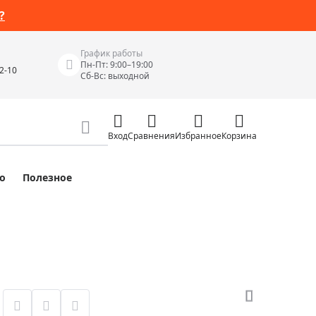
?
График работы
Пн-Пт: 9:00–19:00
42-10
Сб-Вс: выходной
Вход
Сравнения
Избранное
Корзина
о
Полезное
Измерительные инструменты
Измерительные рулетки
Лазерные уровни
 Junior
Цифровые уровни и угломеры
ов
Электроизмерительные приборы
Приборы неразрушающего контроля