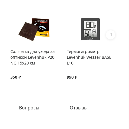
Салфетка для ухода за
Термогигрометр
Те
оптикой Levenhuk P20
Levenhuk Wezzer BASE
Le
NG 15x20 см
L10
L2
350 ₽
990 ₽
1 
Вопросы
Отзывы