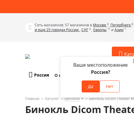
9
8
Сеть магазинов: 57 магазинов в
Москве
,
Петербурге
4
11
1
и еще 25 городах России
,
СНГ
,
Европы
и
Азии
Кат
Ваше местоположение
Россия?
Россия
О компании
Оплата и доставка
Телескопы
Аксессу
Да
Нет
Аксессуа
Микроскопы
Аксессуа
Главная
Каталог
Бинокли
Бинокль Dicom Theater M
Бинокли
Бинокль Dicom Theate
Аксессуа
Зрительные трубы
Аксессуа
Лупы
Аксессуа
Монокуляры