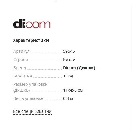
ры для приборов ночного
Глобусы интерактивные
Лазерные дальномеры
ажа
Штативы
Сумки, кейсы, чехлы
ажа оптики по специальным
Средства для очистки оптики
Характеристики
ажа выставочных образцов
Трихинеллоскопы
Артикул
59545
Карты, постеры, литература
Страна
Китай
Фонари
Бренд
Dicom (Диком)
Элементы питания, карты па
Гарантия
1 год
Фотоловушки
Размер упаковки
(ДxШxВ)
11x4x8 см
Экшн-камеры
Вес в упаковке
0.3 кг
Фотооборудование
Мерч
Все спецификации