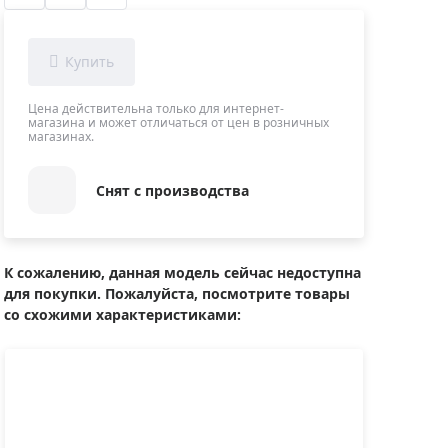
Приборы теплового контроля
Приборы для обслуживания сетей
Детекторы проводки
Влагомеры (датчики влажности)
Цена действительна только для интернет-
магазина и может отличаться от цен в розничных
Лазерные дальномеры
магазинах.
Измерители параметров окружающей
среды
Снят с производства
Термометры кулинарные (термощупы)
Видеоэндоскопы
мяти
Курвиметры
К сожалению, данная модель сейчас недоступна
для покупки. Пожалуйста, посмотрите товары
Тестеры качества воды
со схожими характеристиками:
Нивелиры оптические
Металлоискатели
Теодолиты
Прочее