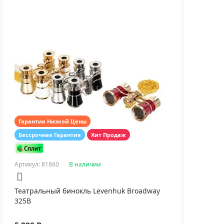
рмогигрометр
venhuk Wezzer BASE
0
Гарантия Низкой Цены
190 ₽
Бессрочная Гарантия
Хит Продаж
Артикул: 81860
В наличии
Театральный бинокль Levenhuk Broadway
325B