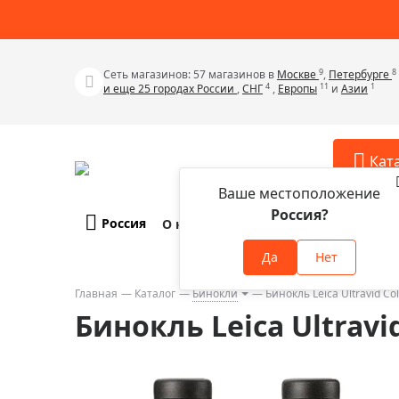
9
8
Сеть магазинов: 57 магазинов в
Москве
,
Петербурге
4
11
1
и еще 25 городах России
,
СНГ
,
Европы
и
Азии
Кат
Ваше местоположение
Россия?
Россия
О компании
Оплата и доставка
Телескопы
Аксессу
Да
Нет
Аксессуа
Микроскопы
Аксессуа
Главная
Каталог
Бинокли
Бинокль Leica Ultravid Co
Бинокли
Бинокль Leica Ultravid
Аксессуа
Зрительные трубы
Аксессуа
Лупы
Аксессуа
Монокуляры