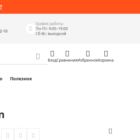
?
График работы
Пн-Пт: 9:00–19:00
42-10
Сб-Вс: выходной
Вход
Сравнения
Избранное
Корзина
о
Полезное
Измерительные инструменты
Измерительные рулетки
Лазерные уровни
n
 Junior
Цифровые уровни и угломеры
ов
Электроизмерительные приборы
Приборы неразрушающего контроля