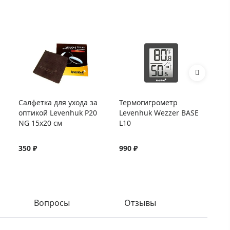
Салфетка для ухода за
Термогигрометр
Те
оптикой Levenhuk P20
Levenhuk Wezzer BASE
Le
NG 15x20 см
L10
L2
350 ₽
990 ₽
1 
Вопросы
Отзывы