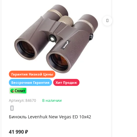
рмогигрометр
venhuk Wezzer BASE
0
Гарантия Низкой Цены
Гар
Бессрочная Гарантия
Хит Продаж
Бес
190 ₽
Артикул: 84670
В наличии
Арти
Бинокль Levenhuk New Vegas ED 10x42
Бин
41 990 ₽
16 