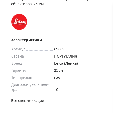
ры для приборов ночного
Глобусы интерактивные
объективов: 25 мм
Лазерные дальномеры
ажа
Штативы
Сумки, кейсы, чехлы
ажа оптики по специальным
Средства для очистки оптики
ажа выставочных образцов
Характеристики
Трихинеллоскопы
Карты, постеры, литература
Артикул
69009
Фонари
Страна
ПОРТУГАЛИЯ
Бренд
Leica (Лейка)
Элементы питания, карты па
Гарантия
25 лет
Фотоловушки
Тип призмы
roof
Экшн-камеры
Диапазон увеличения,
Фотооборудование
крат
10
Мерч
Все спецификации