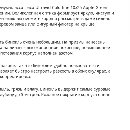
м-класса Leica Ultravid Colorline 10x25 Apple Green
нии. Великолепная оптика формирует яркую, чистую и
еличению вы сможете хорошо рассмотреть даже сильно
деревом зайца или фигурный флюгер на крыше
ать бинокль очень небольшим. На призмы нанесены
а на линзы – высокопрочное покрытие, повышающее
апотевания корпус наполнен азотом.
азоне, так что биноклем удобно пользоваться и
воляет быстро настроить резкость в обоих окулярах, а
корректировка.
ыль, грязь и влагу. Бинокль выдержит самые суровые
глубину до 5 метров. Кожаное покрытие корпуса очень