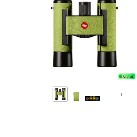
Аксессуа
видения
Приборы ночного видения
Распрод
Тепловизоры
Распрод
Прицелы
ценам
Фотогаджеты
Распрод
Метеостанции, барометры, часы
Discovery (Дискавери)
Оптика для детей Levenhuk LabZZ
Астропланетарии
Подарки
Хиты продаж
Акции