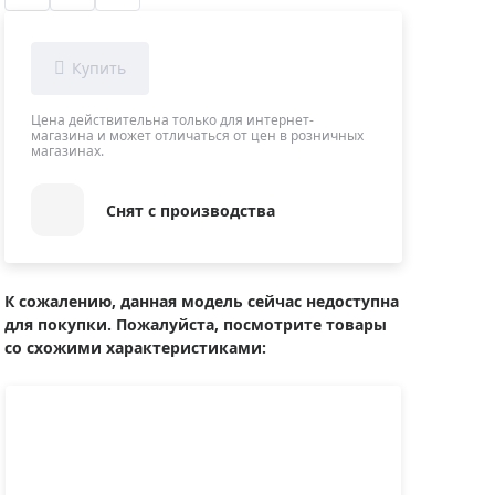
Приборы теплового контроля
Приборы для обслуживания сетей
Детекторы проводки
Влагомеры (датчики влажности)
Цена действительна только для интернет-
магазина и может отличаться от цен в розничных
Лазерные дальномеры
магазинах.
Измерители параметров окружающей
среды
Снят с производства
Термометры кулинарные (термощупы)
Видеоэндоскопы
мяти
Курвиметры
К сожалению, данная модель сейчас недоступна
для покупки. Пожалуйста, посмотрите товары
Тестеры качества воды
со схожими характеристиками:
Нивелиры оптические
Металлоискатели
Теодолиты
Прочее