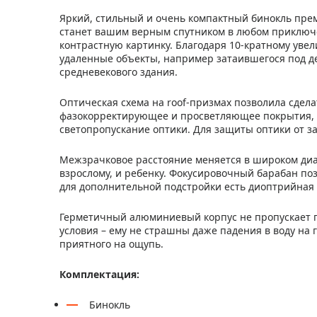
Яркий, стильный и очень компактный бинокль премиу
станет вашим верным спутником в любом приключе
контрастную картинку. Благодаря 10-кратному ув
удаленные объекты, например затаившегося под 
средневекового здания.
Оптическая схема на roof-призмах позволила сдел
фазокорректирующее и просветляющее покрытия, 
светопропускание оптики. Для защиты оптики от з
Межзрачковое расстояние меняется в широком диап
взрослому, и ребенку. Фокусировочный барабан поз
для дополнительной подстройки есть диоптрийная 
Герметичный алюминиевый корпус не пропускает п
условия – ему не страшны даже падения в воду на 
приятного на ощупь.
Комплектация:
Бинокль