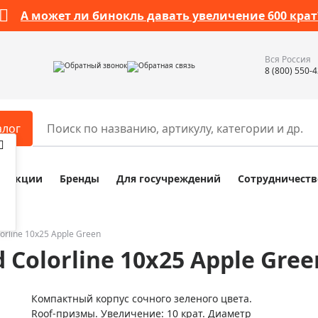
А может ли бинокль давать увеличение 600 крат
Вся Россия
Обратный звонок
Обратная связь
8 (800) 550-
алог
Акции
Бренды
Для госучреждений
Сотрудничеств
ары
Разное
ры для телескопов
Обучающие наборы
ры для микроскопов
Компасы
lorline 10x25 Apple Green
 Colorline 10x25 Apple Gree
ры для зрительных труб
Наборы исследователя Bresser
ры для биноклей
Наборы для химических опыт
Компактный корпус сочного зеленого цвета.
ры для луп
Глобусы
Roof-призмы. Увеличение: 10 крат. Диаметр