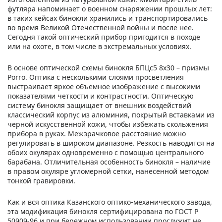
футляра напоминает о военном снаряжении прошлых лет:
в таких кейсах бинокли хранились и транспортировались
во время Великой Отечественной войны и после нее.
Сегодня такой оптический прибор пригодится в походе
или на охоте, в том числе в экстремальных условиях.
В основе оптической схемы бинокля БПЦс5 8x30 – призмы
Porro. Оптика с несколькими слоями просветления
выстраивает яркое объемное изображение с высокими
показателями четкости и контрастности. Оптическую
систему бинокля защищает от внешних воздействий
классический корпус из алюминия, покрытый вставками из
черной искусственной кожи, чтобы избежать скольжения
прибора в руках. Межзрачковое расстояние можно
регулировать в широком диапазоне. Резкость наводится на
обоих окулярах одновременно с помощью центрального
барабана. Отличительная особенность бинокля – наличие
в правом окуляре угломерной сетки, нанесенной методом
тонкой гравировки.
Как и вся оптика Казанского оптико-механического завода,
эта модификация бинокля сертифицирована по ГОСТ Р
50909-96 и при бережном использовании прослужит не