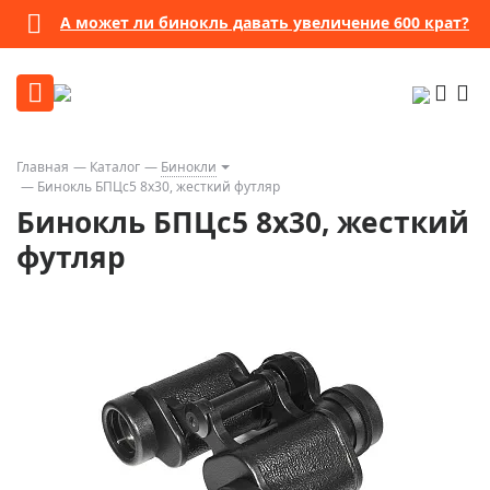
А может ли бинокль давать увеличение 600 крат?
Главная
Каталог
Бинокли
Бинокль БПЦс5 8х30, жесткий футляр
Бинокль БПЦс5 8х30, жесткий
футляр