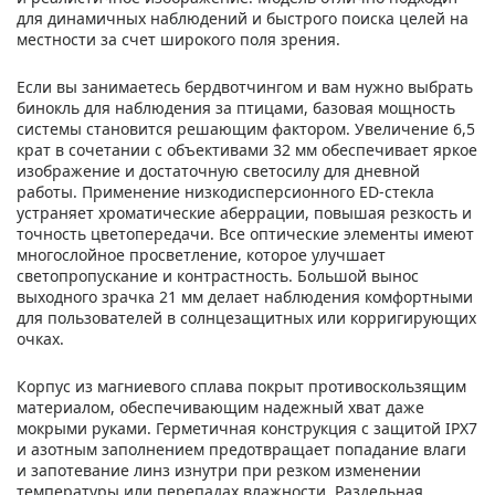
для динамичных наблюдений и быстрого поиска целей на
местности за счет широкого поля зрения.
Если вы занимаетесь бердвотчингом и вам нужно выбрать
бинокль для наблюдения за птицами, базовая мощность
системы становится решающим фактором. Увеличение 6,5
крат в сочетании с объективами 32 мм обеспечивает яркое
изображение и достаточную светосилу для дневной
работы. Применение низкодисперсионного ED-стекла
устраняет хроматические аберрации, повышая резкость и
точность цветопередачи. Все оптические элементы имеют
многослойное просветление, которое улучшает
светопропускание и контрастность. Большой вынос
выходного зрачка 21 мм делает наблюдения комфортными
для пользователей в солнцезащитных или корригирующих
очках.
Корпус из магниевого сплава покрыт противоскользящим
материалом, обеспечивающим надежный хват даже
мокрыми руками. Герметичная конструкция с защитой IPX7
и азотным заполнением предотвращает попадание влаги
и запотевание линз изнутри при резком изменении
температуры или перепадах влажности. Раздельная