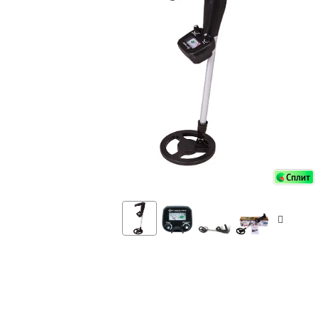
Аксессуа
видения
Приборы ночного видения
Распрод
Тепловизоры
Распрод
Прицелы
ценам
Фотогаджеты
Распрод
Метеостанции, барометры, часы
Discovery (Дискавери)
Оптика для детей Levenhuk LabZZ
Астропланетарии
Подарки
Хиты продаж
Акции