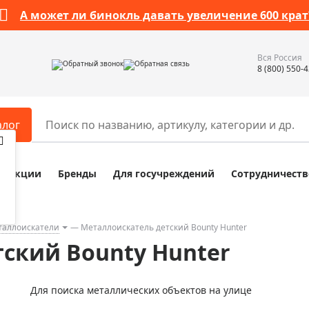
А может ли бинокль давать увеличение 600 крат
Вся Россия
Обратный звонок
Обратная связь
8 (800) 550-
алог
Акции
Бренды
Для госучреждений
Сотрудничеств
ары
Разное
ры для телескопов
Обучающие наборы
ры для микроскопов
Компасы
таллоискатели
Металлоискатель детский Bounty Hunter
ский Bounty Hunter
ры для зрительных труб
Наборы исследователя Bresser
ры для биноклей
Наборы для химических опыт
Для поиска металлических объектов на улице
ры для луп
Глобусы