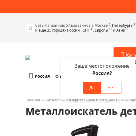
9
8
Сеть магазинов: 57 магазинов в
Москве
,
Петербурге
4
11
1
и еще 25 городах России
,
СНГ
,
Европы
и
Азии
Кат
Ваше местоположение
Россия?
Россия
О компании
Оплата и доставка
Телескопы
Аксессу
Да
Нет
Аксессуа
Микроскопы
Аксессуа
Главная
Каталог
Измерительные инструменты
Ме
Бинокли
Металлоискатель дет
Аксессуа
Зрительные трубы
Аксессуа
Лупы
Аксессуа
Монокуляры