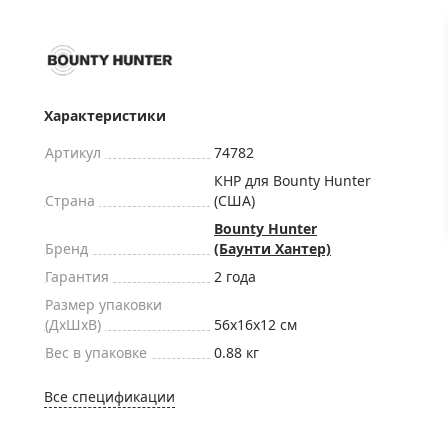
ры для приборов ночного
Глобусы интерактивные
Лазерные дальномеры
ажа
Штативы
Сумки, кейсы, чехлы
ажа оптики по специальным
Характеристики
Средства для очистки оптики
ажа выставочных образцов
Артикул
74782
Трихинеллоскопы
КНР для Bounty Hunter
Карты, постеры, литература
Страна
(США)
Фонари
Bounty Hunter
Бренд
(Баунти Хантер)
Элементы питания, карты па
Гарантия
2 года
Фотоловушки
Размер упаковки
Экшн-камеры
(ДxШxВ)
56x16x12 см
Фотооборудование
Вес в упаковке
0.88 кг
Мерч
Все спецификации