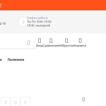
?
График работы
Пн-Пт: 9:00–19:00
42-10
Сб-Вс: выходной
Вход
Сравнения
Избранное
Корзина
о
Полезное
Измерительные инструменты
Измерительные рулетки
Лазерные уровни
 Junior
Цифровые уровни и угломеры
ов
Электроизмерительные приборы
Приборы неразрушающего контроля