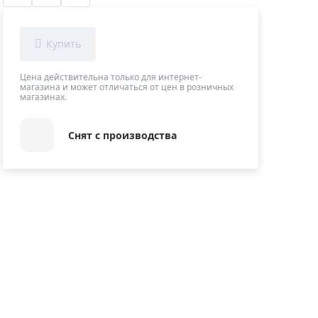
Приборы теплового контроля
Приборы для обслуживания сетей
Детекторы проводки
Влагомеры (датчики влажности)
Цена действительна только для интернет-
магазина и может отличаться от цен в розничных
Лазерные дальномеры
магазинах.
Измерители параметров окружающей
среды
Снят с производства
Термометры кулинарные (термощупы)
Видеоэндоскопы
мяти
Курвиметры
Тестеры качества воды
Нивелиры оптические
Металлоискатели
Теодолиты
Прочее