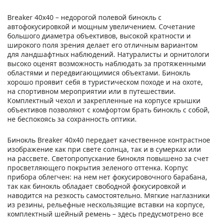
Breaker 40x40 – недорогой полевой бинокль с
автофокусировкой и мощным увеличением. Сочетание
большого диаметра объективов, высокой кратности и
широкого поля зрения делает его отличным вариантом
для ландшафтных наблюдений. Натуралисты и орнитологи
высоко оценят возможность наблюдать за протяженными
областями и передвигающимися объектами. Бинокль
хорошо проявит себя в туристическом походе и на охоте,
на спортивном мероприятии или в путешествии.
Комплектный чехол и закрепленные на корпусе крышки
объективов позволяют с комфортом брать бинокль с собой,
не беспокоясь за сохранность оптики.
Бинокль Breaker 40x40 передает качественное контрастное
изображение как при свете солнца, так и в сумерках или
на рассвете. Светопропускание бинокля повышено за счет
просветляющего покрытия зеленого оттенка. Корпус
прибора облегчен: на нем нет фокусировочного барабана,
так как бинокль обладает свободной фокусировкой и
наводится на резкость самостоятельно. Мягкие наглазники
из резины, рельефные нескользящие вставки на корпусе,
комплектный шейный ремень – здесь предусмотрено все