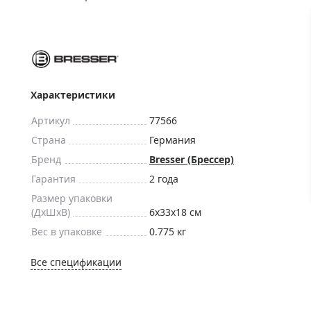
ры для приборов ночного
Глобусы интерактивные
Лазерные дальномеры
ажа
Штативы
Сумки, кейсы, чехлы
ажа оптики по специальным
Средства для очистки оптики
Характеристики
ажа выставочных образцов
Трихинеллоскопы
Артикул
77566
Карты, постеры, литература
Страна
Германия
Фонари
Бренд
Bresser (Брессер)
Элементы питания, карты па
Гарантия
2 года
Фотоловушки
Размер упаковки
(ДxШxВ)
6x33x18 см
Экшн-камеры
Вес в упаковке
0.775 кг
Фотооборудование
Мерч
Все спецификации