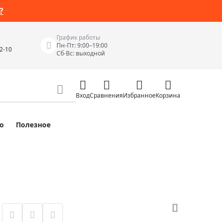
?
График работы
Пн-Пт: 9:00–19:00
42-10
Сб-Вс: выходной
Вход
Сравнения
Избранное
Корзина
о
Полезное
Измерительные инструменты
Измерительные рулетки
Лазерные уровни
 Junior
Цифровые уровни и угломеры
ов
Электроизмерительные приборы
Приборы неразрушающего контроля