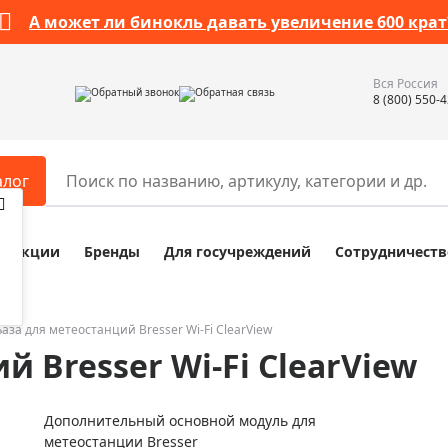
А может ли бинокль давать увеличение 600 крат
Вся Россия
Обратный звонок
Обратная связь
8 (800) 550-
алог
Акции
Бренды
Для госучреждений
Сотрудничеств
ары
Разное
ры для телескопов
Обучающие наборы
ры для микроскопов
Компасы
База для метеостанций Bresser Wi-Fi ClearView
й Bresser Wi-Fi ClearView
ры для зрительных труб
Наборы исследователя Bresser
ры для биноклей
Наборы для химических опыт
Дополнительный основной модуль для
ры для луп
Глобусы
метеостанции Bresser