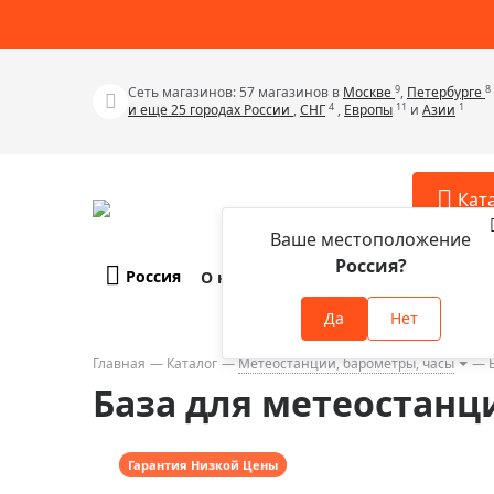
9
8
Сеть магазинов: 57 магазинов в
Москве
,
Петербурге
4
11
1
и еще 25 городах России
,
СНГ
,
Европы
и
Азии
Кат
Ваше местоположение
Россия?
Россия
О компании
Оплата и доставка
Телескопы
Аксессу
Да
Нет
Аксессуа
Микроскопы
Аксессуа
Главная
Каталог
Метеостанции, барометры, часы
Бинокли
База для метеостанци
Аксессуа
Зрительные трубы
Аксессуа
Лупы
Аксессуа
Гарантия Низкой Цены
Монокуляры