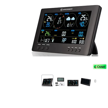
Аксессуа
видения
Приборы ночного видения
Распрод
Тепловизоры
Распрод
Прицелы
ценам
Фотогаджеты
Распрод
Метеостанции, барометры, часы
Discovery (Дискавери)
Оптика для детей Levenhuk LabZZ
Астропланетарии
Подарки
Хиты продаж
Акции