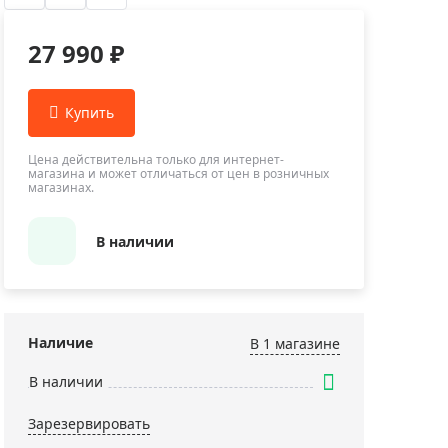
Приборы теплового контроля
Приборы для обслуживания сетей
27 990 ₽
Детекторы проводки
Влагомеры (датчики влажности)
Лазерные дальномеры
Измерители параметров окружающей
Цена действительна только для интернет-
магазина и может отличаться от цен в розничных
среды
магазинах.
Термометры кулинарные (термощупы)
Видеоэндоскопы
В наличии
мяти
Курвиметры
Тестеры качества воды
Нивелиры оптические
Наличие
В 1 магазинe
Металлоискатели
В наличии
Теодолиты
Зарезервировать
Прочее