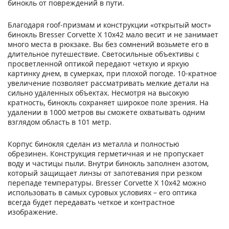
бинокль от повреждений в пути.
Благодаря roof-призмам и конструкции «открытый мост»
бинокль Bresser Corvette X 10x42 мало весит и не занимает
много места в рюкзаке. Вы без сомнений возьмете его в
длительное путешествие. Светосильные объективы с
просветленной оптикой передают четкую и яркую
картинку днем, в сумерках, при плохой погоде. 10-кратное
увеличение позволяет рассматривать мелкие детали на
сильно удаленных объектах. Несмотря на высокую
кратность, бинокль сохраняет широкое поле зрения. На
удалении в 1000 метров вы сможете охватывать одним
взглядом область в 101 метр.
Корпус бинокля сделан из металла и полностью
обрезинен. Конструкция герметичная и не пропускает
воду и частицы пыли. Внутри бинокль заполнен азотом,
который защищает линзы от запотевания при резком
перепаде температуры. Bresser Corvette X 10x42 можно
использовать в самых суровых условиях – его оптика
всегда будет передавать четкое и контрастное
изображение.