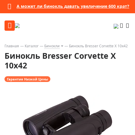
А может ли бинокль давать увеличение 600 крат?
Главная
Каталог
Бинокли
Бинокль Bresser Corvette X 10x42
Бинокль Bresser Corvette X
10x42
Гарантия Низкой Цены