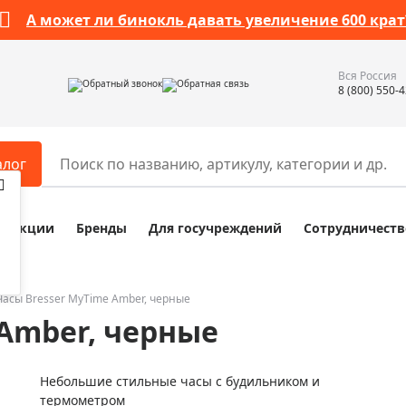
А может ли бинокль давать увеличение 600 крат
Вся Россия
Обратный звонок
Обратная связь
8 (800) 550-
алог
Акции
Бренды
Для госучреждений
Сотрудничеств
ары
Разное
ры для телескопов
Обучающие наборы
ры для микроскопов
Компасы
Часы Bresser MyTime Amber, черные
 Amber, черные
ры для зрительных труб
Наборы исследователя Bresser
ры для биноклей
Наборы для химических опыт
Небольшие стильные часы с будильником и
ры для луп
Глобусы
термометром