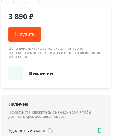
Приборы теплового контроля
Приборы для обслуживания сетей
3 890 ₽
Детекторы проводки
Влагомеры (датчики влажности)
Лазерные дальномеры
Измерители параметров окружающей
Цена действительна только для интернет-
магазина и может отличаться от цен в розничных
среды
магазинах.
Термометры кулинарные (термощупы)
Видеоэндоскопы
В наличии
мяти
Курвиметры
Тестеры качества воды
Нивелиры оптические
Наличие
Металлоискатели
Пожалуйста, свяжитесь с менеджером, чтобы
уточнить срок доставки товара.
Теодолиты
Прочее
Удаленный склад