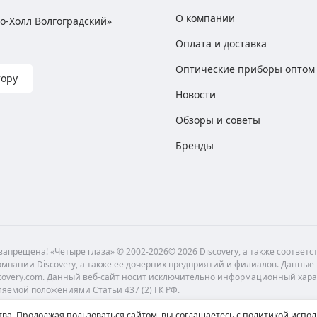
О компании
хно-Холл Волгоградский»
Оплата и доставка
Оптические приборы оптом
тору
Новости
Обзоры и советы
Бренды
апрещена! «Четыре глаза» © 2002-2026© 2026 Discovery, а также соответ
мпании Discovery, а также ее дочерних предприятий и филиалов. Данные
scovery.com. Данный веб-сайт носит исключительно информационный хара
ляемой положениями Статьи 437 (2) ГК РФ.
ва. Продолжая пользоваться сайтом, вы соглашаетесь с политикой испол