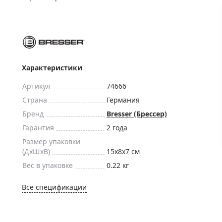
ры для приборов ночного
Глобусы интерактивные
Лазерные дальномеры
ажа
Штативы
Сумки, кейсы, чехлы
ажа оптики по специальным
Средства для очистки оптики
Характеристики
ажа выставочных образцов
Трихинеллоскопы
Артикул
74666
Карты, постеры, литература
Страна
Германия
Фонари
Бренд
Bresser (Брессер)
Элементы питания, карты па
Гарантия
2 года
Фотоловушки
Размер упаковки
(ДxШxВ)
15x8x7 см
Экшн-камеры
Вес в упаковке
0.22 кг
Фотооборудование
Мерч
Все спецификации