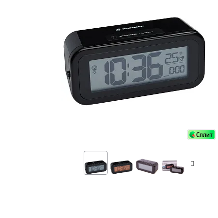
Аксессуа
видения
Приборы ночного видения
Распрод
Тепловизоры
Распрод
Прицелы
ценам
Фотогаджеты
Распрод
Метеостанции, барометры, часы
Discovery (Дискавери)
Оптика для детей Levenhuk LabZZ
Астропланетарии
Подарки
Хиты продаж
Акции