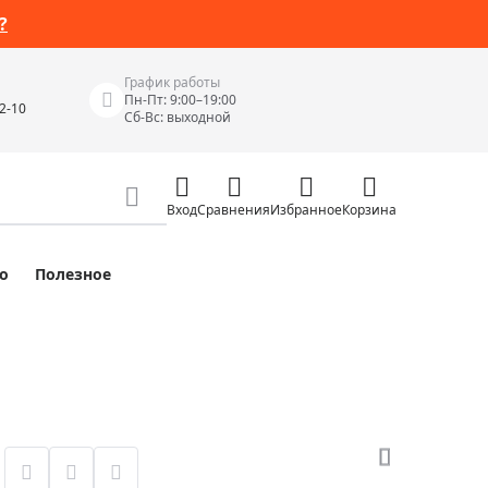
?
График работы
Пн-Пт: 9:00–19:00
42-10
Сб-Вс: выходной
Вход
Сравнения
Избранное
Корзина
о
Полезное
Измерительные инструменты
Измерительные рулетки
Лазерные уровни
 Junior
Цифровые уровни и угломеры
ов
Электроизмерительные приборы
Приборы неразрушающего контроля