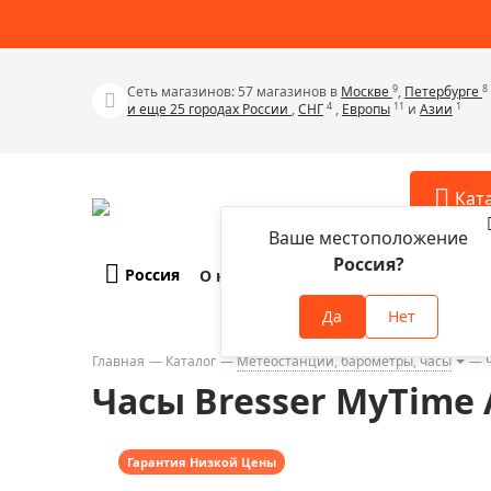
9
8
Сеть магазинов: 57 магазинов в
Москве
,
Петербурге
4
11
1
и еще 25 городах России
,
СНГ
,
Европы
и
Азии
Кат
Ваше местоположение
Россия?
Россия
О компании
Оплата и доставка
Телескопы
Аксессу
Да
Нет
Аксессуа
Микроскопы
Аксессуа
Главная
Каталог
Метеостанции, барометры, часы
Бинокли
Часы Bresser MyTime
Аксессуа
Зрительные трубы
Аксессуа
Лупы
Аксессуа
Гарантия Низкой Цены
Монокуляры