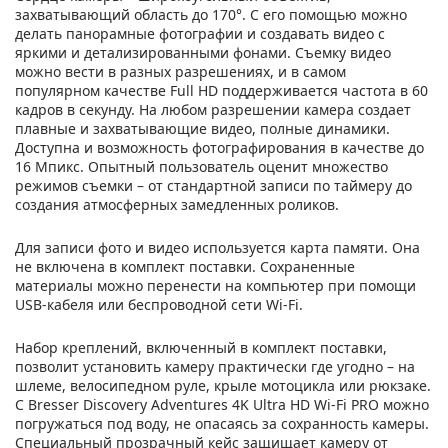
захватывающий область до 170°. С его помощью можно
делать панорамные фотографии и создавать видео с
яркими и детализированными фонами. Съемку видео
можно вести в разных разрешениях, и в самом
популярном качестве Full HD поддерживается частота в 60
кадров в секунду. На любом разрешении камера создает
плавные и захватывающие видео, полные динамики.
Доступна и возможность фотографирования в качестве до
16 Мпикс. Опытный пользователь оценит множество
режимов съемки – от стандартной записи по таймеру до
создания атмосферных замедленных роликов.
Для записи фото и видео используется карта памяти. Она
не включена в комплект поставки. Сохраненные
материалы можно перенести на компьютер при помощи
USB-кабеля или беспроводной сети Wi-Fi.
Набор креплений, включенный в комплект поставки,
позволит установить камеру практически где угодно – на
шлеме, велосипедном руле, крыле мотоцикла или рюкзаке.
С Bresser Discovery Adventures 4K Ultra HD Wi-Fi PRO можно
погружаться под воду, не опасаясь за сохранность камеры.
Специальный прозрачный кейс защищает камеру от