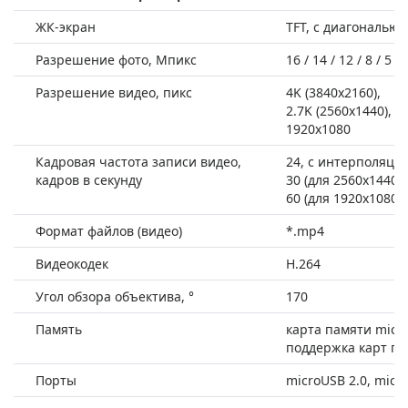
ЖК-экран
TFT, с диагональю 
Разрешение фото, Мпикс
16 / 14 / 12 / 8 / 5 / 
Разрешение видео, пикс
4K (3840x2160),
2.7K (2560x1440),
1920x1080
Кадровая частота записи видео,
24, с интерполяцие
кадров в секунду
30 (для 2560х1440),
60 (для 1920х1080)
Формат файлов (видео)
*.mp4
Видеокодек
H.264
Угол обзора объектива, °
170
Память
карта памяти micro
поддержка карт па
Порты
microUSB 2.0, mic