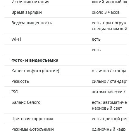
Источник питания
литий-ионный акку
Время зарядки
около 3 часов
Водозащищенность
есть, при погружен
специальном кейсе
Wi-Fi
есть
есть
Фото- и видеосъемка
Качество фото (сжатие)
отлично / стандарт
Резкость
сильно / стандарт 
ISO
автоматически / 100
Баланс белого
есть: автоматическ
неоновый свет
Цветовая коррекция
есть: цветной реж
Режимы фотосъемки
одиночный кадр / 