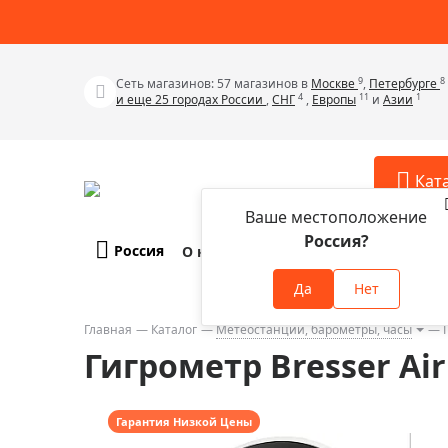
9
8
Сеть магазинов: 57 магазинов в
Москве
,
Петербурге
4
11
1
и еще 25 городах России
,
СНГ
,
Европы
и
Азии
Кат
Ваше местоположение
Россия?
Россия
О компании
Оплата и доставка
Телескопы
Аксессу
Да
Нет
Аксессуа
Микроскопы
Аксессуа
Главная
Каталог
Метеостанции, барометры, часы
Бинокли
Гигрометр Bresser Air
Аксессуа
Зрительные трубы
Аксессуа
Лупы
Аксессуа
Гарантия Низкой Цены
Монокуляры