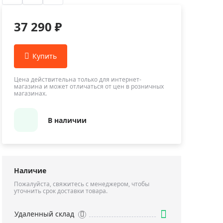
Приборы теплового контроля
Приборы для обслуживания сетей
37 290 ₽
Детекторы проводки
Влагомеры (датчики влажности)
Лазерные дальномеры
Измерители параметров окружающей
Цена действительна только для интернет-
магазина и может отличаться от цен в розничных
среды
магазинах.
Термометры кулинарные (термощупы)
Видеоэндоскопы
В наличии
мяти
Курвиметры
Тестеры качества воды
Нивелиры оптические
Наличие
Металлоискатели
Пожалуйста, свяжитесь с менеджером, чтобы
уточнить срок доставки товара.
Теодолиты
Прочее
Удаленный склад