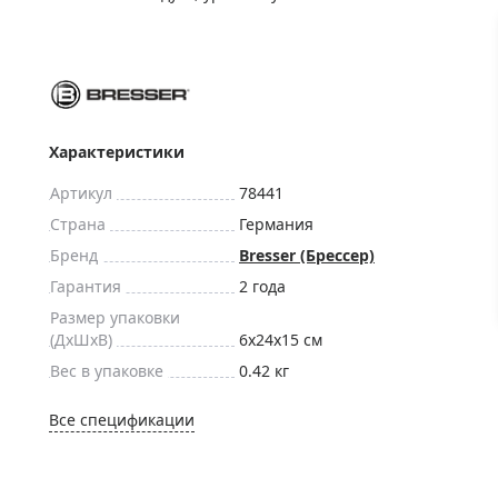
ры для приборов ночного
Глобусы интерактивные
Лазерные дальномеры
ажа
Штативы
Сумки, кейсы, чехлы
ажа оптики по специальным
Средства для очистки оптики
Характеристики
ажа выставочных образцов
Трихинеллоскопы
Артикул
78441
Карты, постеры, литература
Страна
Германия
Фонари
Бренд
Bresser (Брессер)
Элементы питания, карты па
Гарантия
2 года
Фотоловушки
Размер упаковки
(ДxШxВ)
6x24x15 см
Экшн-камеры
Вес в упаковке
0.42 кг
Фотооборудование
Мерч
Все спецификации