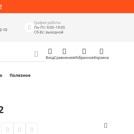
?
График работы
Пн-Пт: 9:00–19:00
42-10
Сб-Вс: выходной
Вход
Сравнения
Избранное
Корзина
о
Полезное
Измерительные инструменты
Измерительные рулетки
Лазерные уровни
2
 Junior
Цифровые уровни и угломеры
ов
Электроизмерительные приборы
Приборы неразрушающего контроля