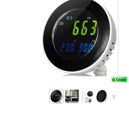
Аксессуа
видения
Приборы ночного видения
Распрод
Тепловизоры
Распрод
Прицелы
ценам
Фотогаджеты
Распрод
Метеостанции, барометры, часы
Discovery (Дискавери)
Оптика для детей Levenhuk LabZZ
Астропланетарии
Подарки
Хиты продаж
Акции