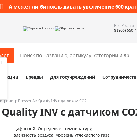
А может ли бинокль давать увеличение 600 крат
Вся Россия
Обратный звонок
Обратная связь
8 (800) 550-
алог
Акции
Бренды
Для госучреждений
Сотрудничеств
ары
Разное
ры для телескопов
Обучающие наборы
ры для микроскопов
Компасы
Гигрометр Bresser Air Quality INV с датчиком CO2
 Quality INV с датчиком CO
ры для зрительных труб
Наборы исследователя Bresser
ры для биноклей
Наборы для химических опыт
Цифровой. Определяет температуру,
ры для луп
Глобусы
влажность воздуха, уровень углекислого газа