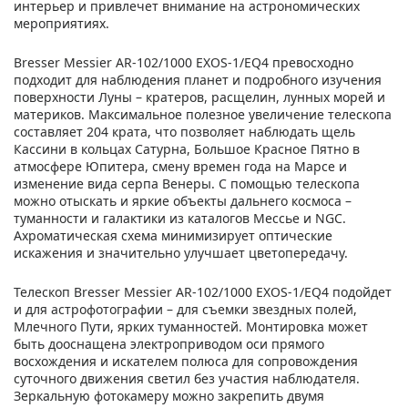
интерьер и привлечет внимание на астрономических
мероприятиях.
Bresser Messier AR-102/1000 EXOS-1/EQ4 превосходно
подходит для наблюдения планет и подробного изучения
поверхности Луны – кратеров, расщелин, лунных морей и
материков. Максимальное полезное увеличение телескопа
составляет 204 крата, что позволяет наблюдать щель
Кассини в кольцах Сатурна, Большое Красное Пятно в
атмосфере Юпитера, смену времен года на Марсе и
изменение вида серпа Венеры. С помощью телескопа
можно отыскать и яркие объекты дальнего космоса –
туманности и галактики из каталогов Мессье и NGC.
Ахроматическая схема минимизирует оптические
искажения и значительно улучшает цветопередачу.
Телескоп Bresser Messier AR-102/1000 EXOS-1/EQ4 подойдет
и для астрофотографии – для съемки звездных полей,
Млечного Пути, ярких туманностей. Монтировка может
быть дооснащена электроприводом оси прямого
восхождения и искателем полюса для сопровождения
суточного движения светил без участия наблюдателя.
Зеркальную фотокамеру можно закрепить двумя