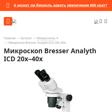
А может ли бинокль давать увеличение 600 крат?
Главная
Каталог
Микроскопы
Микроскоп Bresser Analyth ICD 20x–40x
Микроскоп Bresser Analyth
ICD 20x–40x