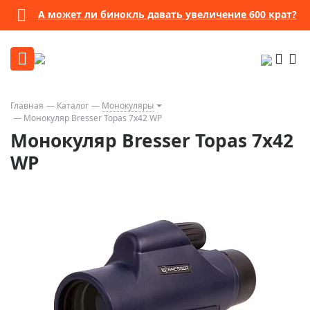
А может ли бинокль давать увеличение 600 крат?
Главная
Каталог
Монокуляры
Монокуляр Bresser Topas 7x42 WP
Монокуляр Bresser Topas 7x42
WP