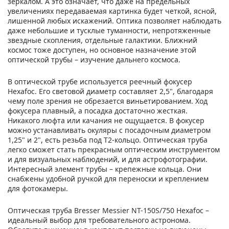
зеркалом. А это означает, что даже на предельных
увеличениях передаваемая картинка будет четкой, ясной,
лишенной любых искажений. Оптика позволяет наблюдать
даже небольшие и тусклые туманности, непротяженные
звездные скопления, отдельные галактики. Ближний
космос тоже доступен, но основное назначение этой
оптической трубы – изучение дальнего космоса.
В оптической трубе используется реечный фокусер
Hexafoc. Его световой диаметр составляет 2,5", благодаря
чему поле зрения не обрезается виньетированием. Ход
фокусера плавный, а посадка достаточно жесткая.
Никакого люфта или качания не ощущается. В фокусер
можно устанавливать окуляры с посадочным диаметром
1,25" и 2", есть резьба под Т2-кольцо. Оптическая труба
легко сможет стать прекрасным оптическим инструментом
и для визуальных наблюдений, и для астрофотографии.
Интересный элемент трубы – крепежные кольца. Они
снабжены удобной ручкой для переноски и креплением
для фотокамеры.
Оптическая труба Bresser Messier NT-150S/750 Hexafoc –
идеальный выбор для требовательного астронома.