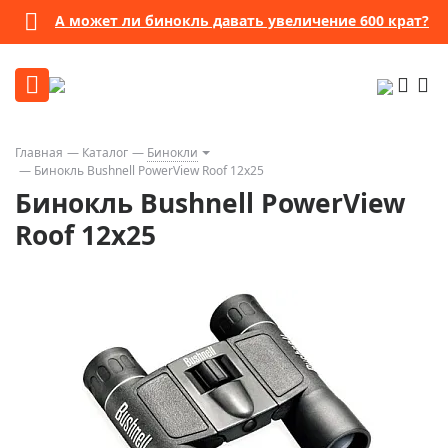
А может ли бинокль давать увеличение 600 крат?
Главная
Каталог
Бинокли
Бинокль Bushnell PowerView Roof 12x25
Бинокль Bushnell PowerView
Roof 12x25