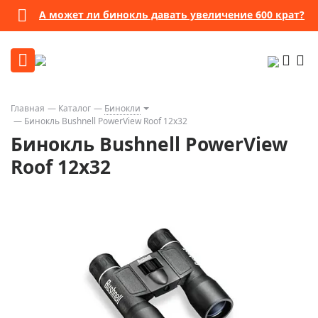
А может ли бинокль давать увеличение 600 крат?
Главная
Каталог
Бинокли
Бинокль Bushnell PowerView Roof 12x32
Бинокль Bushnell PowerView
Roof 12x32