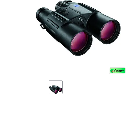
Аксессуа
видения
Приборы ночного видения
Распрод
Тепловизоры
Распрод
Прицелы
ценам
Фотогаджеты
Распрод
Метеостанции, барометры, часы
Discovery (Дискавери)
Оптика для детей Levenhuk LabZZ
Астропланетарии
Подарки
Хиты продаж
Акции