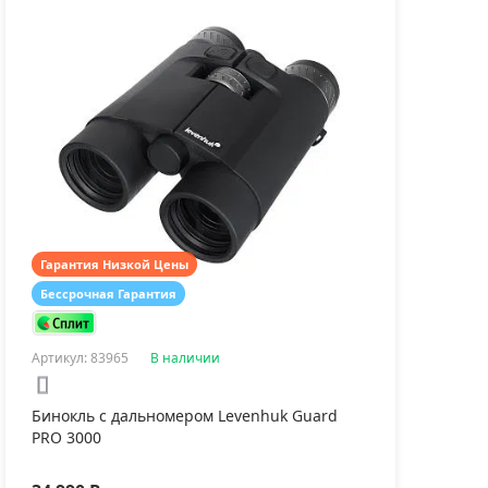
атив Levenhuk Level
Штатив Levenhuk Level
Адаптер L
SE TR40
PLUS VT10
для смарт
Гарантия Низкой Цены
Бессрочная Гарантия
490 ₽
11 990 ₽
3 090 ₽
Артикул: 83965
В наличии
Бинокль с дальномером Levenhuk Guard
PRO 3000