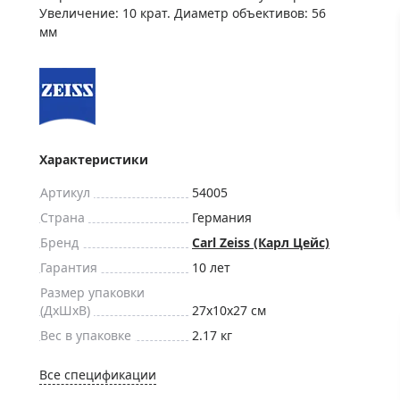
ры для приборов ночного
Глобусы интерактивные
Увеличение: 10 крат. Диаметр объективов: 56
мм
Лазерные дальномеры
ажа
Штативы
Сумки, кейсы, чехлы
ажа оптики по специальным
Средства для очистки оптики
ажа выставочных образцов
Трихинеллоскопы
Характеристики
Карты, постеры, литература
Артикул
54005
Фонари
Страна
Германия
Элементы питания, карты па
Бренд
Carl Zeiss (Карл Цейс)
Фотоловушки
Гарантия
10 лет
Экшн-камеры
Размер упаковки
Фотооборудование
(ДxШxВ)
27x10x27 см
Вес в упаковке
2.17 кг
Мерч
Все спецификации