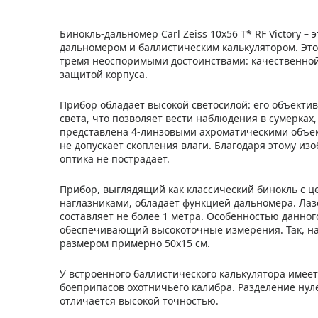
Бинокль-дальномер Carl Zeiss 10x56 Т* RF Victory 
дальномером и баллистическим калькулятором. Эт
тремя неоспоримыми достоинствами: качественной
защитой корпуса.
Прибор обладает высокой светосилой: его объекти
света, что позволяет вести наблюдения в сумерках
представлена 4-линзовыми ахроматическими объек
не допускает скопления влаги. Благодаря этому изо
оптика не пострадает.
Прибор, выглядящий как классический бинокль с 
наглазниками, обладает функцией дальномера. Лаз
составляет не более 1 метра. Особенностью данног
обеспечивающий высокоточные измерения. Так, на
размером примерно 50x15 см.
У встроенного баллистического калькулятора имее
боеприпасов охотничьего калибра. Разделение нул
отличается высокой точностью.