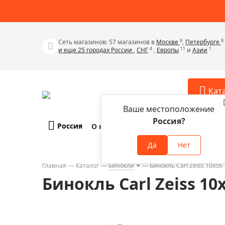
9
8
Сеть магазинов: 57 магазинов в
Москве
,
Петербурге
4
11
1
и еще 25 городах России
,
СНГ
,
Европы
и
Азии
Кат
Ваше местоположение
Россия?
Россия
О компании
Оплата и доставка
Телескопы
Аксессу
Да
Нет
Аксессуа
Микроскопы
Аксессуа
Главная
Каталог
Бинокли
Бинокль Carl Zeiss 10x56 Т
Бинокли
Бинокль Carl Zeiss 10x
Аксессуа
Зрительные трубы
Аксессуа
Лупы
Аксессуа
Монокуляры