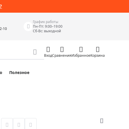
?
График работы
Пн-Пт: 9:00–19:00
42-10
Сб-Вс: выходной
Вход
Сравнения
Избранное
Корзина
о
Полезное
Измерительные инструменты
Измерительные рулетки
Лазерные уровни
 Junior
Цифровые уровни и угломеры
ов
Электроизмерительные приборы
Приборы неразрушающего контроля