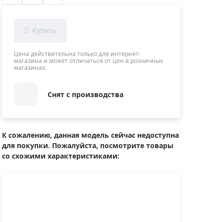
Приборы теплового контроля
Приборы для обслуживания сетей
Детекторы проводки
Влагомеры (датчики влажности)
Цена действительна только для интернет-
магазина и может отличаться от цен в розничных
Лазерные дальномеры
магазинах.
Измерители параметров окружающей
среды
Снят с производства
Термометры кулинарные (термощупы)
Видеоэндоскопы
мяти
Курвиметры
К сожалению, данная модель сейчас недоступна
для покупки. Пожалуйста, посмотрите товары
Тестеры качества воды
со схожими характеристиками:
Нивелиры оптические
Металлоискатели
Теодолиты
Прочее