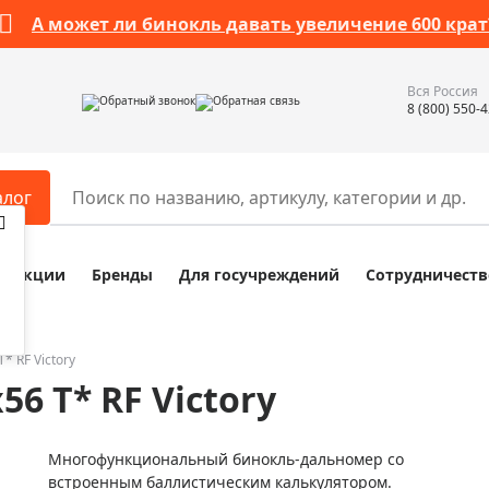
А может ли бинокль давать увеличение 600 крат
Вся Россия
Обратный звонок
Обратная связь
8 (800) 550-
алог
Акции
Бренды
Для госучреждений
Сотрудничеств
ары
Разное
ры для телескопов
Обучающие наборы
ры для микроскопов
Компасы
* RF Victory
56 Т* RF Victory
ры для зрительных труб
Наборы исследователя Bresser
ры для биноклей
Наборы для химических опыт
Многофункциональный бинокль-дальномер со
ры для луп
Глобусы
встроенным баллистическим калькулятором.