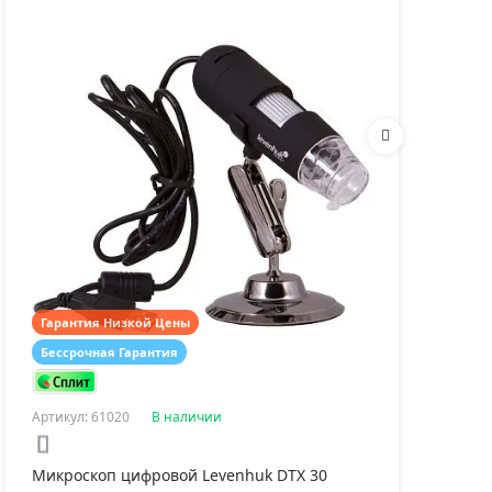
екла предметные
Книга знаний
Стекла по
venhuk Discovery 50
«Невидимый мир»
Levenhuk D
Гарантия Низкой Цены
Гар
0 ₽
920 ₽
540 ₽
Бессрочная Гарантия
Бес
Артикул: 61020
В наличии
Арти
Микроскоп цифровой Levenhuk DTX 30
Мик