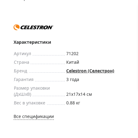
ры для приборов ночного
Глобусы интерактивные
Лазерные дальномеры
ажа
Штативы
Сумки, кейсы, чехлы
ажа оптики по специальным
Средства для очистки оптики
Характеристики
ажа выставочных образцов
Трихинеллоскопы
Артикул
71202
Карты, постеры, литература
Страна
Китай
Фонари
Бренд
Celestron (Селестрон)
Элементы питания, карты па
Гарантия
3 года
Фотоловушки
Размер упаковки
(ДxШxВ)
21x17x14 см
Экшн-камеры
Вес в упаковке
0.88 кг
Фотооборудование
Мерч
Все спецификации