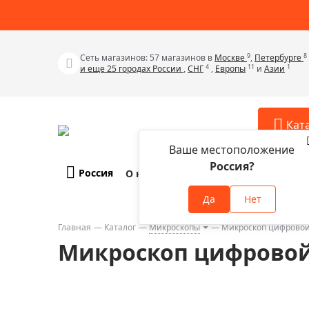
9
8
Сеть магазинов: 57 магазинов в
Москве
,
Петербурге
4
11
1
и еще 25 городах России
,
СНГ
,
Европы
и
Азии
Кат
Ваше местоположение
Россия?
Россия
О компании
Оплата и доставка
Телескопы
Аксессу
Да
Нет
Аксессуа
Микроскопы
Аксессуа
Главная
Каталог
Микроскопы
Микроскоп цифровой 
Бинокли
Микроскоп цифровой 
Аксессуа
Зрительные трубы
Аксессуа
Лупы
Аксессуа
Монокуляры