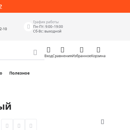
?
График работы
Пн-Пт: 9:00–19:00
42-10
Сб-Вс: выходной
Вход
Сравнения
Избранное
Корзина
о
Полезное
Измерительные инструменты
Измерительные рулетки
Лазерные уровни
ный
 Junior
Цифровые уровни и угломеры
ов
Электроизмерительные приборы
Приборы неразрушающего контроля