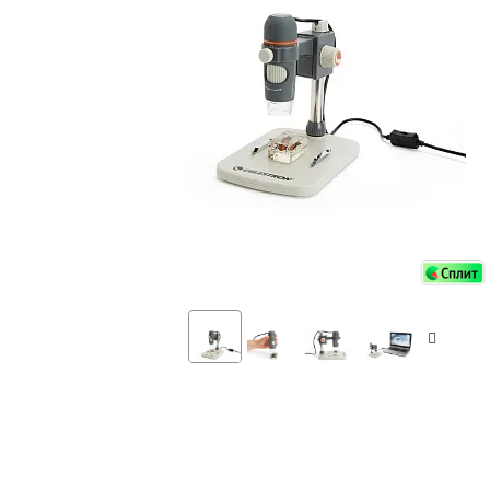
Аксессуа
видения
Приборы ночного видения
Распрод
Тепловизоры
Распрод
Прицелы
ценам
Фотогаджеты
Распрод
Метеостанции, барометры, часы
Discovery (Дискавери)
Оптика для детей Levenhuk LabZZ
Астропланетарии
Подарки
Хиты продаж
Акции