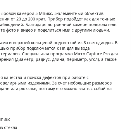
ифровой камерой 5 Мпикс. 5-элементный объектив
ии от 20 до 200 крат. Прибор подойдет как для точных
наблюдений. Благодаря встроенной камере пользователь
те фото и видео и поделиться ими с другими людьми.
и и верхней кольцевой подсветкой из 8 светодиодов. В
мощью прибор подключается к ПК для вывода
атериалов. Специальная программа Micro Capture Pro для
ения (диаметр, радиус, длина, периметр, угол), а также
 качества и поиска дефектов при работе с
ювелирными изделиями. За счет небольших размеров
ане или рюкзаке, поэтому его можно взять с собой на
Мпикс
з стекла