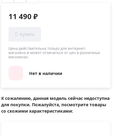
Приборы теплового контроля
Приборы для обслуживания сетей
11 490 ₽
Детекторы проводки
Влагомеры (датчики влажности)
Лазерные дальномеры
Измерители параметров окружающей
Цена действительна только для интернет-
магазина и может отличаться от цен в розничных
среды
магазинах.
Термометры кулинарные (термощупы)
Видеоэндоскопы
Нет в наличии
мяти
Курвиметры
Тестеры качества воды
К сожалению, данная модель сейчас недоступна
Нивелиры оптические
для покупки. Пожалуйста, посмотрите товары
Металлоискатели
со схожими характеристиками:
Теодолиты
Прочее