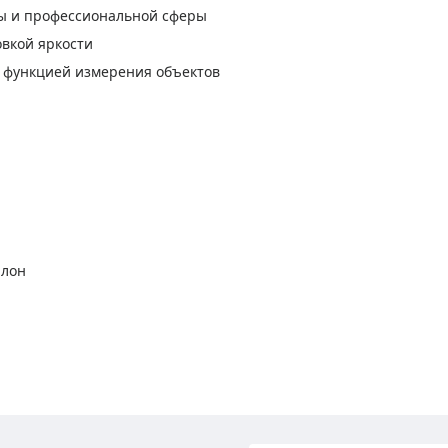
бы и профессиональной сферы
овкой яркости
с функцией измерения объектов
алон