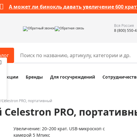
А может ли бинокль давать увеличение 600 крат
Вся Россия
Обратный звонок
Обратная связь
8 (800) 550-
алог
Акции
Бренды
Для госучреждений
Сотрудничеств
ары
Разное
ры для телескопов
Обучающие наборы
ры для микроскопов
Компасы
Celestron PRO, портативный
Celestron PRO, портатив
ры для зрительных труб
Наборы исследователя Bresser
ры для биноклей
Наборы для химических опыт
Увеличение: 20–200 крат. USB-микроскоп с
ры для луп
Глобусы
камерой 5 Мпикс