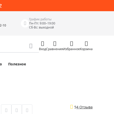
?
График работы
Пн-Пт: 9:00–19:00
42-10
Сб-Вс: выходной
Вход
Сравнения
Избранное
Корзина
о
Полезное
Измерительные инструменты
Измерительные рулетки
Лазерные уровни
"
 Junior
Цифровые уровни и угломеры
ов
Электроизмерительные приборы
5
4 Отзыва
Приборы неразрушающего контроля