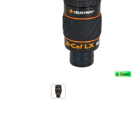
Аксессуа
видения
Приборы ночного видения
Распрод
Тепловизоры
Распрод
Прицелы
ценам
Фотогаджеты
Распрод
Метеостанции, барометры, часы
Discovery (Дискавери)
Оптика для детей Levenhuk LabZZ
Астропланетарии
Подарки
Хиты продаж
Акции