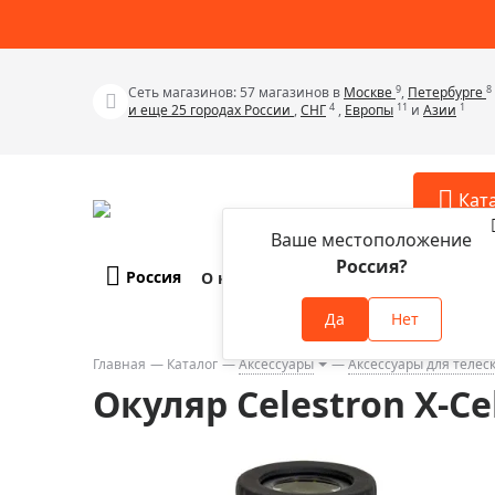
9
8
Сеть магазинов: 57 магазинов в
Москве
,
Петербурге
4
11
1
и еще 25 городах России
,
СНГ
,
Европы
и
Азии
Кат
Ваше местоположение
Россия?
Россия
О компании
Оплата и доставка
Телескопы
Аксессу
Да
Нет
Аксессуа
Микроскопы
Аксессуа
Главная
Каталог
Аксессуары
Аксессуары для телес
Бинокли
Окуляр Celestron X-Cel
Аксессуа
Зрительные трубы
Аксессуа
Лупы
Аксессуа
Монокуляры