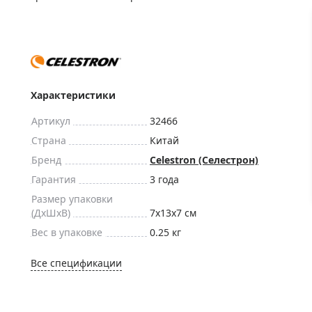
ры для приборов ночного
Глобусы интерактивные
Лазерные дальномеры
ажа
Штативы
Сумки, кейсы, чехлы
ажа оптики по специальным
Средства для очистки оптики
Характеристики
ажа выставочных образцов
Трихинеллоскопы
Артикул
32466
Карты, постеры, литература
Страна
Китай
Фонари
Бренд
Celestron (Селестрон)
Элементы питания, карты па
Гарантия
3 года
Фотоловушки
Размер упаковки
(ДxШxВ)
7x13x7 см
Экшн-камеры
Вес в упаковке
0.25 кг
Фотооборудование
Мерч
Все спецификации