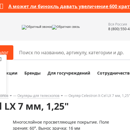
А может ли бинокль давать увеличение 600 крат
Вся Россия
Обратный звонок
Обратная связь
8 (800) 550-
алог
Акции
Бренды
Для госучреждений
Сотрудничеств
ары
Разное
ры для телескопов
Обучающие наборы
ры для микроскопов
Компасы
копов
Окуляры для телескопов
Окуляр Celestron X-Cel LX 7 мм, 1,25
 LX 7 мм, 1,25"
ры для зрительных труб
Наборы исследователя Bresser
ры для биноклей
Наборы для химических опыт
Многослойное просветляющее покрытие. Поле
ры для луп
Глобусы
зрения: 60°. Вынос зрачка: 16 мм