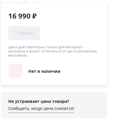
Приборы теплового контроля
Приборы для обслуживания сетей
16 990 ₽
Детекторы проводки
Влагомеры (датчики влажности)
Лазерные дальномеры
Измерители параметров окружающей
Цена действительна только для интернет-
магазина и может отличаться от цен в розничных
среды
магазинах.
Термометры кулинарные (термощупы)
Видеоэндоскопы
Нет в наличии
мяти
Курвиметры
Тестеры качества воды
Нивелиры оптические
Не устраивает цена товара?
Металлоискатели
Сообщить, когда цена снизится!
Теодолиты
Прочее