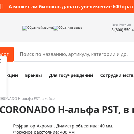
А может ли бинокль давать увеличение 600 крат
Вся Россия
Обратный звонок
Обратная связь
8 (800) 550-
алог
Акции
Бренды
Для госучреждений
Сотрудничеств
ары
Разное
ры для телескопов
Обучающие наборы
ры для микроскопов
Компасы
ORONADO H-альфа PST, в кейсе
CORONADO H-альфа PST, в 
ры для зрительных труб
Наборы исследователя Bresser
ры для биноклей
Наборы для химических опыт
Рефрактор-Ахромат. Диаметр объектива: 40 мм.
ры для луп
Глобусы
Фокусное расстояние: 400 мм