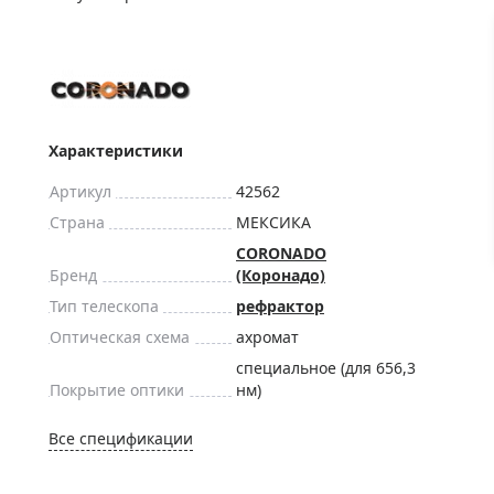
ры для приборов ночного
Глобусы интерактивные
Лазерные дальномеры
ажа
Штативы
Сумки, кейсы, чехлы
ажа оптики по специальным
Средства для очистки оптики
Характеристики
ажа выставочных образцов
Трихинеллоскопы
Артикул
42562
Карты, постеры, литература
Страна
МЕКСИКА
Фонари
CORONADO
Бренд
(Коронадо)
Элементы питания, карты па
Тип телескопа
рефрактор
Фотоловушки
Оптическая схема
ахромат
Экшн-камеры
специальное (для 656,3
Фотооборудование
Покрытие оптики
нм)
Мерч
Все спецификации