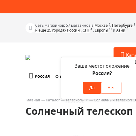
9
8
Сеть магазинов: 57 магазинов в
Москве
,
Петербурге
4
11
1
и еще 25 городах России
,
СНГ
,
Европы
и
Азии
Кат
Ваше местоположение
Россия?
Россия
О компании
Оплата и доставка
Телескопы
Аксессу
Да
Нет
Аксессуа
Микроскопы
Аксессуа
Главная
Каталог
Телескопы
Солнечный телескоп C
Бинокли
Солнечный телескоп 
Аксессуа
Зрительные трубы
Аксессуа
Лупы
Аксессуа
Монокуляры