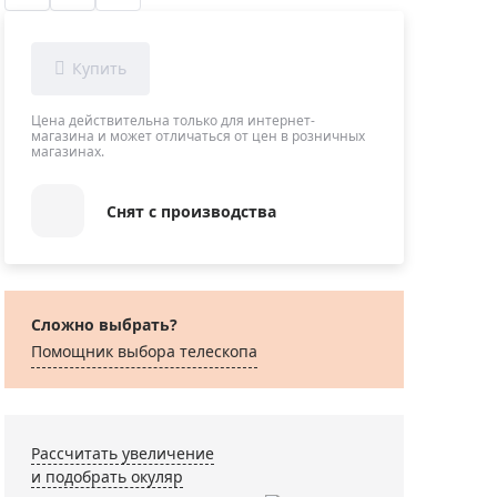
Приборы теплового контроля
Приборы для обслуживания сетей
Детекторы проводки
Влагомеры (датчики влажности)
Цена действительна только для интернет-
магазина и может отличаться от цен в розничных
Лазерные дальномеры
магазинах.
Измерители параметров окружающей
среды
Снят с производства
Термометры кулинарные (термощупы)
Видеоэндоскопы
мяти
Курвиметры
Сложно выбрать?
Тестеры качества воды
Помощник выбора телескопа
Нивелиры оптические
Металлоискатели
Теодолиты
Рассчитать увеличение
Прочее
и подобрать окуляр