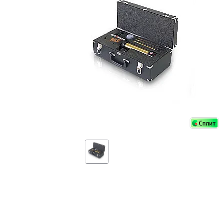
Аксессуа
видения
Приборы ночного видения
Распрод
Тепловизоры
Распрод
Прицелы
ценам
Фотогаджеты
Распрод
Метеостанции, барометры, часы
Discovery (Дискавери)
Оптика для детей Levenhuk LabZZ
Астропланетарии
Подарки
Хиты продаж
Акции