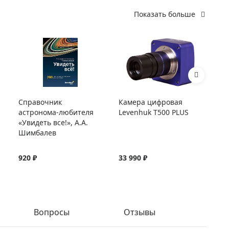
Показать больше
Справочник
Камера цифровая
Ок
астронома-любителя
Levenhuk T500 PLUS
UW
«Увидеть все!», А.А.
Шимбалев
920 ₽
33 990 ₽
13
Вопросы
Отзывы