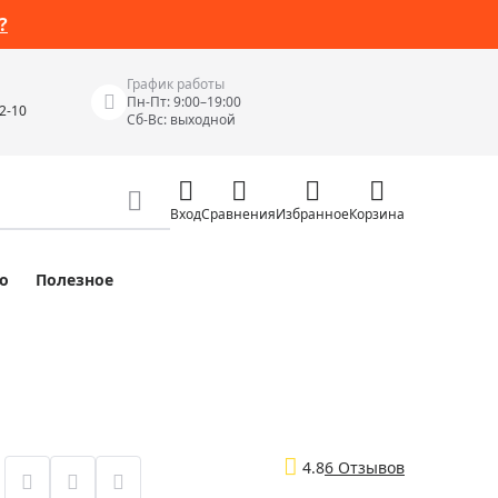
?
График работы
Пн-Пт: 9:00–19:00
42-10
Сб-Вс: выходной
Вход
Сравнения
Избранное
Корзина
о
Полезное
Измерительные инструменты
Измерительные рулетки
Лазерные уровни
 Junior
Цифровые уровни и угломеры
ов
Электроизмерительные приборы
4.8
6 Отзывов
Приборы неразрушающего контроля