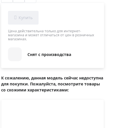
Приборы теплового контроля
Приборы для обслуживания сетей
Детекторы проводки
Влагомеры (датчики влажности)
Цена действительна только для интернет-
магазина и может отличаться от цен в розничных
Лазерные дальномеры
магазинах.
Измерители параметров окружающей
среды
Снят с производства
Термометры кулинарные (термощупы)
Видеоэндоскопы
мяти
Курвиметры
К сожалению, данная модель сейчас недоступна
для покупки. Пожалуйста, посмотрите товары
Тестеры качества воды
со схожими характеристиками:
Нивелиры оптические
Металлоискатели
Теодолиты
Прочее