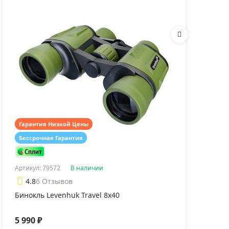
Гарантия Низкой Цены
атив Levenhuk Level
Штатив Levenhuk Level
Адаптер L
Бессрочная Гарантия
Гар
SE TR40
PLUS VT10
для смарт
Артикул: 79572
В наличии
Арти
490 ₽
11 990 ₽
3 090 ₽
4.8
6 Отзывов
4
Бинокль Levenhuk Travel 8x40
Бино
5 990 ₽
5 2