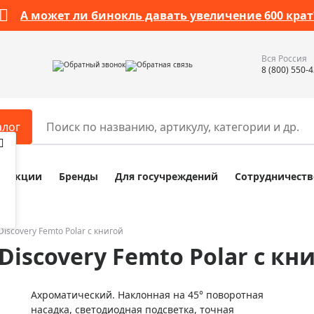
Бессрочная гарантия
Посмотреть подробности
Вся Россия
Обратный звонок
Обратная связь
8 (800) 550-
алог
Акции
Бренды
Для госучреждений
Сотрудничеств
ары
Разное
ры для телескопов
Обучающие наборы
ры для микроскопов
Компасы
iscovery Femto Polar с книгой
iscovery Femto Polar с кн
ры для зрительных труб
Наборы исследователя Bresser
ры для биноклей
Наборы для химических опыт
Ахроматический. Наклонная на 45° поворотная
ры для луп
Глобусы
насадка, светодиодная подсветка, точная