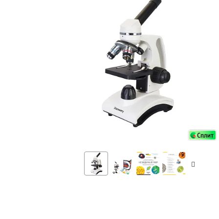
Аксессуа
видения
Приборы ночного видения
Распрод
Тепловизоры
Распрод
Прицелы
ценам
Фотогаджеты
Распрод
Метеостанции, барометры, часы
Discovery (Дискавери)
Оптика для детей Levenhuk LabZZ
Астропланетарии
Подарки
Хиты продаж
Акции