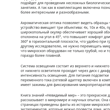
подойдет для проведения несложных биологическ
занятиях. А так как в комплектацию включена позн
более интересными и разнообразными.
Ахроматическая оптика позволяет видеть образцы 
устройство вмещает три объектива: 4х, 10х и 40х
широкопольный окуляр обеспечивает хороший обзо
отклонена на угол в 45°, что повышает комфорт д
360° в горизонтальной плоскости, что удобно при 
другому исследователю, не нужно перемещать микр
что микроскоп оборудован не только грубой, но и т
гораздо более плавной.
Система освещения состоит из верхнего и нижнего 
от нижнего осветителя проходит через диск с диа
интенсивность освещения. Для питания подсветки 
переменного тока (сетевой адаптер включен в ком
имеет зажимы для фиксирования микропрепаратов
Книга знаний «Невидимый мир» – это прекрасное до
рассказывает о микромире и научных опытах. Она
страницах приведены факты из истории микроскопи
экспериментов, которые можно провести дома, испо