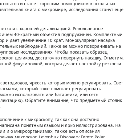
их опытов и станет хорошим помощником в школьных
авательная книга о микромире, исследования станут еще
четко и с хорошей детализацией. Револьверное
, причем 40-кратный объектив подпружинен. Комплектный
р и дает увеличение 10 крат. Монокулярная насадка
лительных наблюдений. Также ее можно поворачивать на
групповых исследованиях. Чтобы показать образец
оскоп целиком, достаточно повернуть насадку. Отметим,
очной фокусировкой, которая делает настройку резкости
светодиодов, яркость которых можно регулировать. Свет
фрагмами, который тоже помогает регулировать
можно использовать или батарейки, или сеть
плектацию). Обратите внимание, что предметный столик
.
полнение к микроскопу, так как она доступно
 написана понятным языком и ярко иллюстрирована. На
и и о микроорганизмах, также есть описания
льзуя микроскоп Levenhuk Discovery Femto Polar.