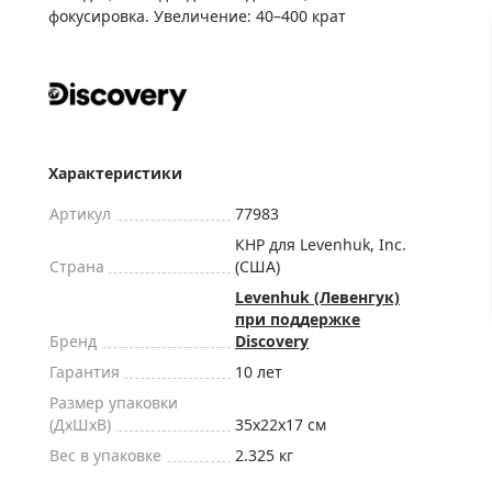
ры для приборов ночного
Глобусы интерактивные
фокусировка. Увеличение: 40–400 крат
Лазерные дальномеры
ажа
Штативы
Сумки, кейсы, чехлы
ажа оптики по специальным
Средства для очистки оптики
ажа выставочных образцов
Характеристики
Трихинеллоскопы
Карты, постеры, литература
Артикул
77983
Фонари
КНР для Levenhuk, Inc.
Страна
(США)
Элементы питания, карты па
Levenhuk (Левенгук)
Фотоловушки
при поддержке
Бренд
Discovery
Экшн-камеры
Гарантия
10 лет
Фотооборудование
Размер упаковки
Мерч
(ДxШxВ)
35x22x17 см
Вес в упаковке
2.325 кг