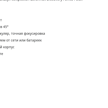
ат
в 45°
уляр, точная фокусировка
ем от сети или батареек
й корпус
те