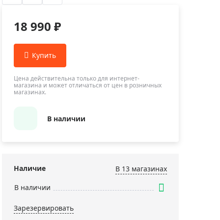
Приборы теплового контроля
Приборы для обслуживания сетей
18 990 ₽
Детекторы проводки
Влагомеры (датчики влажности)
Лазерные дальномеры
Измерители параметров окружающей
Цена действительна только для интернет-
магазина и может отличаться от цен в розничных
среды
магазинах.
Термометры кулинарные (термощупы)
Видеоэндоскопы
В наличии
мяти
Курвиметры
Тестеры качества воды
Нивелиры оптические
Наличие
В 13 магазинах
Металлоискатели
В наличии
Теодолиты
Зарезервировать
Прочее