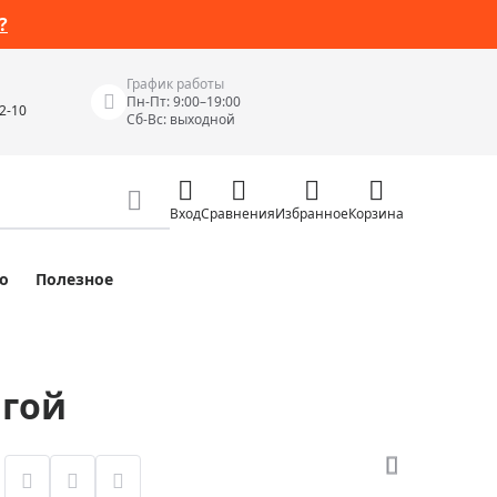
График работы
Пн-Пт: 9:00–19:00
42-10
Сб-Вс: выходной
Вход
Сравнения
Избранное
Корзина
о
Полезное
Измерительные инструменты
Измерительные рулетки
Лазерные уровни
игой
 Junior
Цифровые уровни и угломеры
ов
Электроизмерительные приборы
Приборы неразрушающего контроля