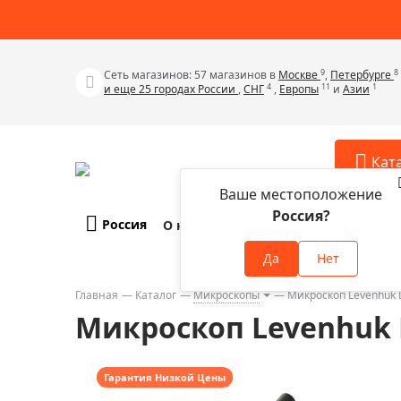
9
8
Сеть магазинов: 57 магазинов в
Москве
,
Петербурге
4
11
1
и еще 25 городах России
,
СНГ
,
Европы
и
Азии
Кат
Ваше местоположение
Россия?
Россия
О компании
Оплата и доставка
Телескопы
Аксессу
Да
Нет
Аксессуа
Микроскопы
Аксессуа
Главная
Каталог
Микроскопы
Микроскоп Levenhuk D
Бинокли
Микроскоп Levenhuk D
Аксессуа
Зрительные трубы
Аксессуа
Лупы
Аксессуа
Гарантия Низкой Цены
Монокуляры