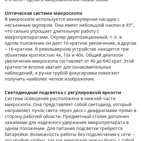
Оптическая система микроскопа
В микроскопе используется монокулярная насадка с
несъемным окуляром. Она имеет небольшой наклон в 45°,
что сильно упрощает длительную работу с
микропрепаратами. Окуляр двухпозиционный, т. е. в
одном положении он дает 10-кратное увеличение, в другом
– 16-кратное. В револьверном устройстве находятся три
объектива кратностью 4х, 10х и 40х. Общий диапазон
увеличения микроскопа составляет от 40 до 640 крат. Этой
кратности вполне хватает для ознакомительных
наблюдений, а ручки грубой фокусировки помогают
получить наиболее четкое изображение.
Светодиодная подсветка с регулировкой яркости
Система освещения расположена в нижней части
микроскопа. Она представляет собой светодиод, который
направляет пучок света через диск с диафрагмами прямо в
сторону рабочей области. Предметный столик дополнен
зажимами для надежного удержания микропрепарата в
одном положении. Для питания подсветки требуются
батарейки. Возможность работы без подключения к сети –
это крайне удобно, так как микроскоп можно брать с собой