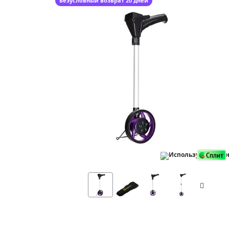
Безусловный возврат 20 дней
Аксессуа
видения
Приборы ночного видения
Распрод
Тепловизоры
Распрод
Прицелы
ценам
Фотогаджеты
Распрод
Метеостанции, барометры, часы
Discovery (Дискавери)
Оптика для детей Levenhuk LabZZ
Астропланетарии
Подарки
Хиты продаж
Акции