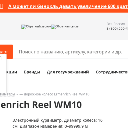
А может ли бинокль давать увеличение 600 крат
Вся Россия
Обратный звонок
Обратная связь
8 (800) 550-
алог
Акции
Бренды
Для госучреждений
Сотрудничеств
ары
Разное
ры для телескопов
Обучающие наборы
ры для микроскопов
Компасы
рвиметры
Дорожное колесо Ermenrich Reel WM10
enrich Reel WM10
ры для зрительных труб
Наборы исследователя Bresser
ры для биноклей
Наборы для химических опыт
Электронный курвиметр. Диаметр колеса: 16
ры для луп
Глобусы
см. Диапазон измерения: 0–99999,9 м