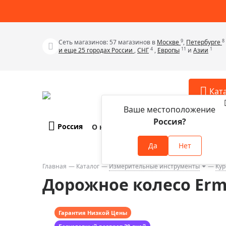
9
8
Сеть магазинов: 57 магазинов в
Москве
,
Петербурге
4
11
1
и еще 25 городах России
,
СНГ
,
Европы
и
Азии
Кат
Ваше местоположение
Россия?
Россия
О компании
Оплата и доставка
Телескопы
Аксессу
Да
Нет
Аксессуа
Микроскопы
Аксессуа
Главная
Каталог
Измерительные инструменты
Ку
Бинокли
Дорожное колесо Erm
Аксессуа
Зрительные трубы
Аксессуа
Лупы
Аксессуа
Гарантия Низкой Цены
Монокуляры