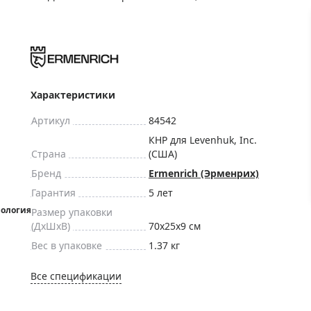
ры для приборов ночного
Глобусы интерактивные
Лазерные дальномеры
ажа
Штативы
Сумки, кейсы, чехлы
ажа оптики по специальным
Средства для очистки оптики
Характеристики
ажа выставочных образцов
Трихинеллоскопы
Артикул
84542
Карты, постеры, литература
КНР для Levenhuk, Inc.
Страна
(США)
Фонари
Бренд
Ermenrich (Эрменрих)
Элементы питания, карты па
Гарантия
5 лет
Фотоловушки
Размер упаковки
Экшн-камеры
(ДxШxВ)
70x25x9 см
Фотооборудование
Вес в упаковке
1.37 кг
Мерч
Все спецификации