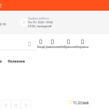
?
График работы
Пн-Пт: 9:00–19:00
42-10
Сб-Вс: выходной
Вход
Сравнения
Избранное
Корзина
о
Полезное
Измерительные инструменты
Измерительные рулетки
Лазерные уровни
 Junior
Цифровые уровни и угломеры
ов
Электроизмерительные приборы
5
1 Отзыв
Приборы неразрушающего контроля