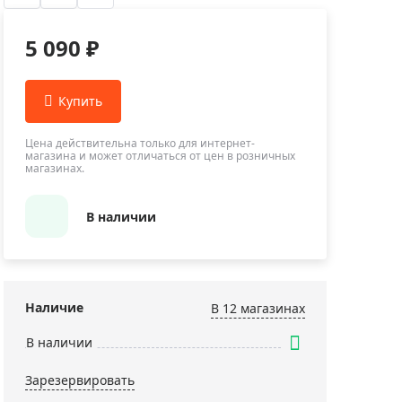
Приборы теплового контроля
Приборы для обслуживания сетей
5 090 ₽
Детекторы проводки
Влагомеры (датчики влажности)
Лазерные дальномеры
Измерители параметров окружающей
Цена действительна только для интернет-
магазина и может отличаться от цен в розничных
среды
магазинах.
Термометры кулинарные (термощупы)
Видеоэндоскопы
В наличии
мяти
Курвиметры
Тестеры качества воды
Нивелиры оптические
Наличие
В 12 магазинах
Металлоискатели
В наличии
Теодолиты
Зарезервировать
Прочее