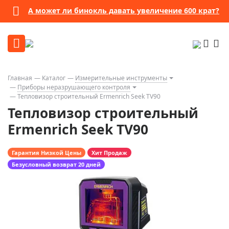
А может ли бинокль давать увеличение 600 крат?
Главная
Каталог
Измерительные инструменты
Приборы неразрушающего контроля
Тепловизор строительный Ermenrich Seek TV90
Тепловизор строительный
Ermenrich Seek TV90
Гарантия Низкой Цены
Хит Продаж
Безусловный возврат 20 дней