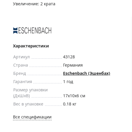
ры для приборов ночного
Глобусы интерактивные
Увеличение: 2 крата
Лазерные дальномеры
ажа
Штативы
Сумки, кейсы, чехлы
ажа оптики по специальным
Средства для очистки оптики
ажа выставочных образцов
Характеристики
Трихинеллоскопы
Карты, постеры, литература
Артикул
43128
Страна
Германия
Фонари
Бренд
Eschenbach (Эшенбах)
Элементы питания, карты па
Гарантия
1 год
Фотоловушки
Размер упаковки
Экшн-камеры
(ДxШxВ)
17x10x6 см
Фотооборудование
Вес в упаковке
0.18 кг
Мерч
Все спецификации