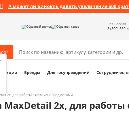
А может ли бинокль давать увеличение 600 крат
Вся Россия
Обратный звонок
Обратная связь
8 (800) 550-
алог
Акции
Бренды
Для госучреждений
Сотрудничеств
ары
Разное
ры для телескопов
Обучающие наборы
ры для микроскопов
Компасы
tail 2х, для работы с мелкими предметами
 MaxDetail 2х, для работы
ры для зрительных труб
Наборы исследователя Bresser
ры для биноклей
Наборы для химических опыт
ры для луп
Глобусы