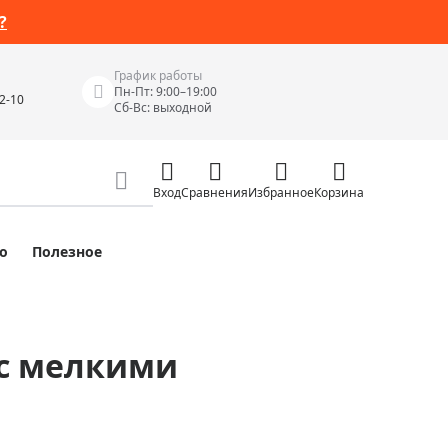
?
График работы
Пн-Пт: 9:00–19:00
42-10
Сб-Вс: выходной
Вход
Сравнения
Избранное
Корзина
о
Полезное
Измерительные инструменты
Измерительные рулетки
Лазерные уровни
 с мелкими
 Junior
Цифровые уровни и угломеры
ов
Электроизмерительные приборы
Приборы неразрушающего контроля