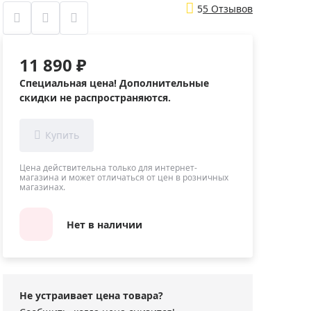
Приборы теплового контроля
5
5 Отзывов
Приборы для обслуживания сетей
Детекторы проводки
11 890 ₽
Влагомеры (датчики влажности)
Специальная цена! Дополнительные
Лазерные дальномеры
скидки не распространяются.
Измерители параметров окружающей
среды
Термометры кулинарные (термощупы)
Видеоэндоскопы
Цена действительна только для интернет-
мяти
магазина и может отличаться от цен в розничных
магазинах.
Курвиметры
Тестеры качества воды
Нет в наличии
Нивелиры оптические
Металлоискатели
Теодолиты
Не устраивает цена товара?
Прочее