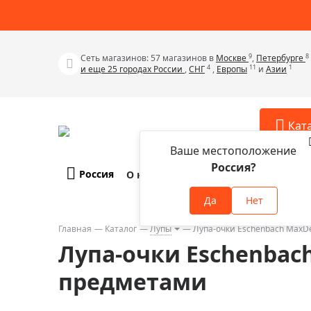
9
8
Сеть магазинов: 57 магазинов в
Москве
,
Петербурге
4
11
1
и еще 25 городах России
,
СНГ
,
Европы
и
Азии
Кат
Ваше местоположение
Россия?
Россия
О компании
Оплата и доставка
Телескопы
Аксессу
Да
Нет
Аксессуа
Микроскопы
Аксессуа
Главная
Каталог
Лупы
Лупа-очки Eschenbach MaxDe
Бинокли
Лупа-очки Eschenbach
Аксессуа
Зрительные трубы
Аксессуа
предметами
Лупы
Аксессуа
Монокуляры