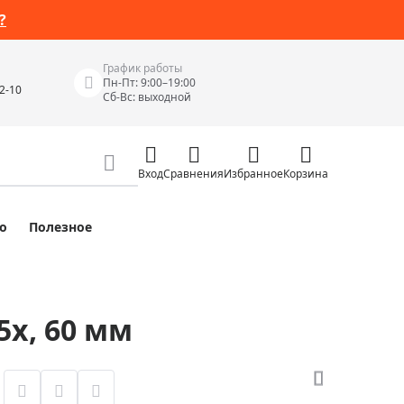
?
График работы
Пн-Пт: 9:00–19:00
42-10
Сб-Вс: выходной
Вход
Сравнения
Избранное
Корзина
о
Полезное
Измерительные инструменты
Измерительные рулетки
Лазерные уровни
5x, 60 мм
 Junior
Цифровые уровни и угломеры
ов
Электроизмерительные приборы
Приборы неразрушающего контроля