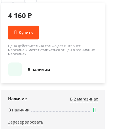
Приборы теплового контроля
Приборы для обслуживания сетей
4 160 ₽
Детекторы проводки
Влагомеры (датчики влажности)
Лазерные дальномеры
Измерители параметров окружающей
Цена действительна только для интернет-
магазина и может отличаться от цен в розничных
среды
магазинах.
Термометры кулинарные (термощупы)
Видеоэндоскопы
В наличии
мяти
Курвиметры
Тестеры качества воды
Нивелиры оптические
Наличие
В 2 магазинах
Металлоискатели
В наличии
Теодолиты
Зарезервировать
Прочее