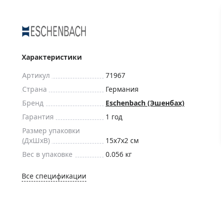
ры для приборов ночного
Глобусы интерактивные
Лазерные дальномеры
ажа
Штативы
Сумки, кейсы, чехлы
ажа оптики по специальным
Характеристики
Средства для очистки оптики
ажа выставочных образцов
Артикул
71967
Трихинеллоскопы
Страна
Германия
Карты, постеры, литература
Бренд
Eschenbach (Эшенбах)
Фонари
Гарантия
1 год
Элементы питания, карты па
Размер упаковки
Фотоловушки
(ДxШxВ)
15x7x2 см
Вес в упаковке
0.056 кг
Экшн-камеры
Фотооборудование
Все спецификации
Мерч