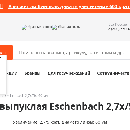
А может ли бинокль давать увеличение 600 крат
Вся Россия
Обратный звонок
Обратная связь
8 (800) 550-
алог
Акции
Бренды
Для госучреждений
Сотрудничеств
ары
Разное
ры для телескопов
Обучающие наборы
ры для микроскопов
Компасы
я Eschenbach 2,7x/5x, 60 мм
выпуклая Eschenbach 2,7x/
ры для зрительных труб
Наборы исследователя Bresser
ры для биноклей
Наборы для химических опыт
Увеличение: 2,7/5 крат. Диаметр линзы: 60 мм
ры для луп
Глобусы