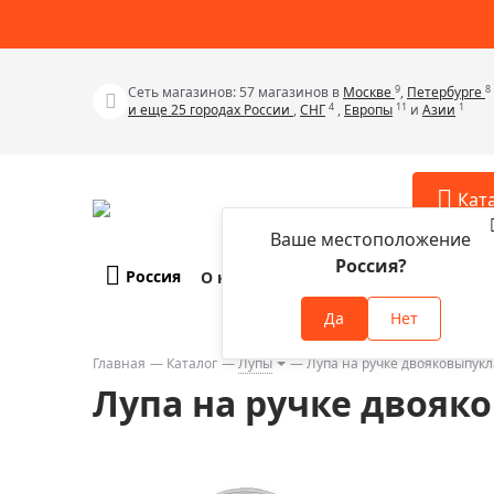
9
8
Сеть магазинов: 57 магазинов в
Москве
,
Петербурге
4
11
1
и еще 25 городах России
,
СНГ
,
Европы
и
Азии
Кат
Ваше местоположение
Россия?
Россия
О компании
Оплата и доставка
Телескопы
Аксессу
Да
Нет
Аксессуа
Микроскопы
Аксессуа
Главная
Каталог
Лупы
Лупа на ручке двояковыпукла
Бинокли
Лупа на ручке двояко
Аксессуа
Зрительные трубы
Аксессуа
Лупы
Аксессуа
Монокуляры