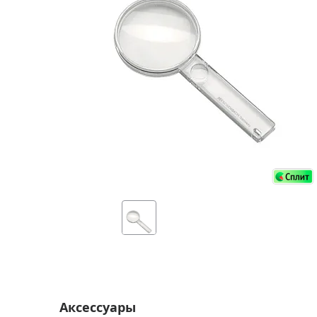
Аксессуа
видения
Приборы ночного видения
Распрод
Тепловизоры
Распрод
Прицелы
ценам
Фотогаджеты
Распрод
Метеостанции, барометры, часы
Discovery (Дискавери)
Оптика для детей Levenhuk LabZZ
Астропланетарии
Подарки
Хиты продаж
Акции
Аксессуары