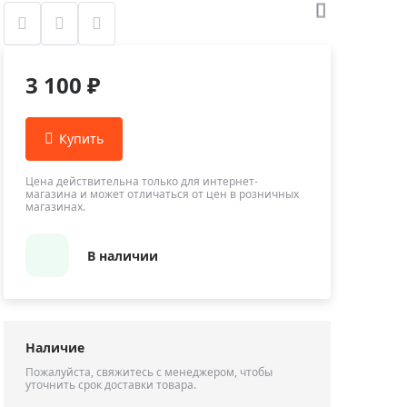
Приборы теплового контроля
Приборы для обслуживания сетей
Детекторы проводки
3 100 ₽
Влагомеры (датчики влажности)
Лазерные дальномеры
Измерители параметров окружающей
среды
Цена действительна только для интернет-
Термометры кулинарные (термощупы)
магазина и может отличаться от цен в розничных
магазинах.
Видеоэндоскопы
мяти
Курвиметры
В наличии
Тестеры качества воды
Нивелиры оптические
Металлоискатели
Наличие
Теодолиты
Пожалуйста, свяжитесь с менеджером, чтобы
уточнить срок доставки товара.
Прочее