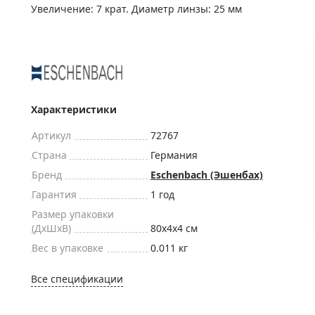
ры для приборов ночного
Глобусы интерактивные
Увеличение: 7 крат. Диаметр линзы: 25 мм
Лазерные дальномеры
ажа
Штативы
Сумки, кейсы, чехлы
ажа оптики по специальным
Средства для очистки оптики
ажа выставочных образцов
Характеристики
Трихинеллоскопы
Карты, постеры, литература
Артикул
72767
Страна
Германия
Фонари
Бренд
Eschenbach (Эшенбах)
Элементы питания, карты па
Гарантия
1 год
Фотоловушки
Размер упаковки
Экшн-камеры
(ДxШxВ)
80x4x4 см
Фотооборудование
Вес в упаковке
0.011 кг
Мерч
Все спецификации