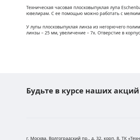
Техническая часовая плосковыпуклая лупа Eschenb
ювелирам. С ее помощью можно работать с мелки
У лупы плосковыпуклая линза из негорючего поли
линзы – 25 мм, увеличение – 7x. Отверстие в корп
Будьте в курсе наших акций
г. Москва, Волгоградский пр., д. 32, корп. 8, ТК «Те