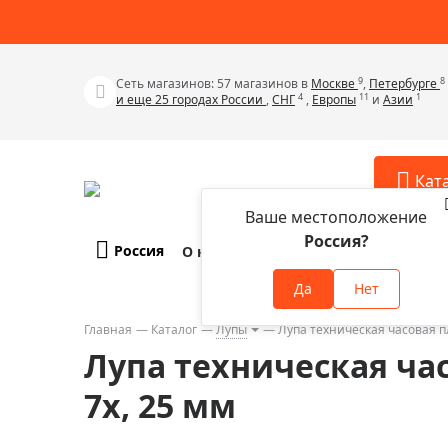
9
8
Сеть магазинов: 57 магазинов в
Москве
,
Петербурге
4
11
1
и еще 25 городах России
,
СНГ
,
Европы
и
Азии
Кат
Ваше местоположение
Россия?
Россия
О компании
Оплата и доставка
Телескопы
Аксессу
Да
Нет
Аксессуа
Микроскопы
Аксессуа
Главная
Каталог
Лупы
Лупа техническая часовая п
Бинокли
Лупа техническая ча
Аксессуа
Зрительные трубы
Аксессуа
7x, 25 мм
Лупы
Аксессуа
Монокуляры