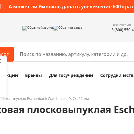
А может ли бинокль давать увеличение 600 крат
Вся Россия
Обратный звонок
Обратная связь
8 (800) 550-
алог
Акции
Бренды
Для госучреждений
Сотрудничеств
ары
Разное
ры для телескопов
Обучающие наборы
ры для микроскопов
Компасы
лосковыпуклая Eschenbach Watchmaker's 7x, 25 мм
совая плосковыпуклая Esc
ры для зрительных труб
Наборы исследователя Bresser
ры для биноклей
Наборы для химических опыт
ры для луп
Глобусы