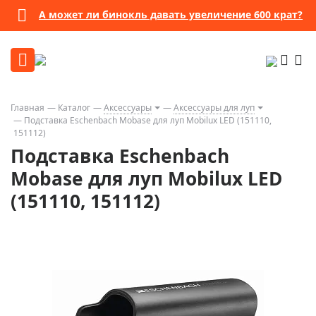
А может ли бинокль давать увеличение 600 крат?
Главная
Каталог
Аксессуары
Аксессуары для луп
Подставка Eschenbach Mobase для луп Mobilux LED (151110,
151112)
Подставка Eschenbach
Mobase для луп Mobilux LED
(151110, 151112)