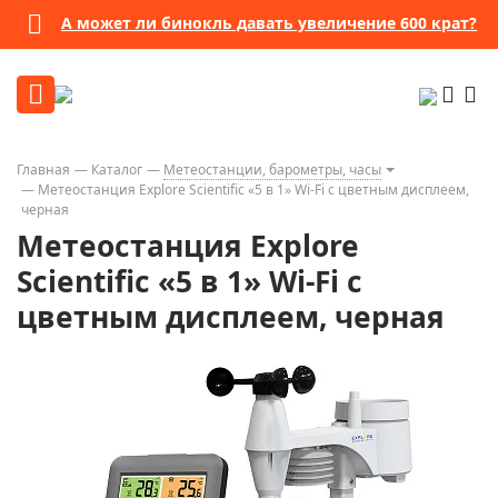
А может ли бинокль давать увеличение 600 крат?
Главная
Каталог
Метеостанции, барометры, часы
Метеостанция Explore Scientific «5 в 1» Wi-Fi с цветным дисплеем,
черная
Метеостанция Explore
Scientific «5 в 1» Wi-Fi с
цветным дисплеем, черная