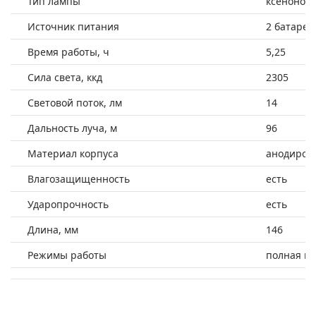
Тип лампы
ксенонов
Источник питания
2 батарей
Время работы, ч
5,25
Сила света, ккд
2305
Световой поток, лм
14
Дальность луча, м
96
Материал корпуса
анодиров
Влагозащищенность
есть
Ударопрочность
есть
Длина, мм
146
Режимы работы
полная м