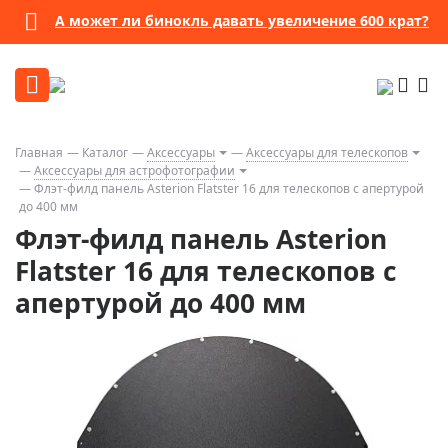
А может ли бинокль давать увеличение 600 крат?
Главная
Каталог
Аксессуары
Аксессуары для телескопов
Аксессуары для астрофотографии
Флэт-филд панель Asterion Flatster 16 для телескопов с апертурой
до 400 мм
Флэт-филд панель Asterion
Flatster 16 для телескопов с
апертурой до 400 мм