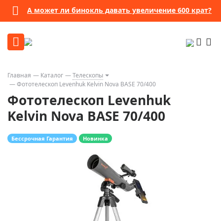
А может ли бинокль давать увеличение 600 крат?
Главная
Каталог
Телескопы
Фототелескоп Levenhuk Kelvin Nova BASE 70/400
Фототелескоп Levenhuk
Kelvin Nova BASE 70/400
Бессрочная Гарантия
Новинка