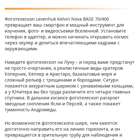
Фототелескоп Levenhuk Kelvin Nova BASE 70/400
превращает ваш смартфон в мощный инструмент для
изучения, фото- и видеосъемки Вселенной. Установите
телефон в адаптер, и можно начинать открывать космос
через окуляр и делиться впечатляющими кадрами с
окружающими.
Наведите фототелескоп на Луну – и перед вами предстанут
не просто очертания, а реалистичные виды кратеров
Коперник, Кеплер и Аристарх, базальтовые моря и
сложный рельеф с трещинами и бороздами. Сатурн
покажется аккуратным шариком с узнаваемыми кольцами,
а у Юпитера вы без труда различите его четыре главных
спутника. В дальнем космосе фототелескоп раскроет
звездные скопления Ясли и Персей, а также покажет
туманность Андромеды.
Но возможности фототелескопа шире, чем кажется:
достаточно направить его на линию горизонта, и он
превращается в зрительную трубу для наблюдения и