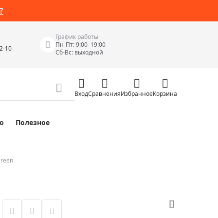
?
График работы
Пн-Пт: 9:00–19:00
42-10
Сб-Вс: выходной
Вход
Сравнения
Избранное
Корзина
о
Полезное
Измерительные инструменты
Измерительные рулетки
Лазерные уровни
Green
 Junior
Цифровые уровни и угломеры
ов
Электроизмерительные приборы
Приборы неразрушающего контроля