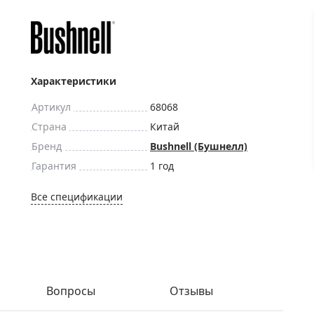
ры для приборов ночного
Глобусы интерактивные
Лазерные дальномеры
ажа
Штативы
Сумки, кейсы, чехлы
ажа оптики по специальным
Характеристики
Средства для очистки оптики
ажа выставочных образцов
Артикул
68068
Трихинеллоскопы
Страна
Китай
Карты, постеры, литература
Бренд
Bushnell (Бушнелл)
Фонари
Гарантия
1 год
Элементы питания, карты па
Все спецификации
Фотоловушки
Экшн-камеры
Фотооборудование
Мерч
Вопросы
Отзывы