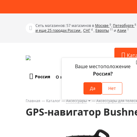
9
8
Сеть магазинов: 57 магазинов в
Москве
,
Петербурге
4
11
1
и еще 25 городах России
,
СНГ
,
Европы
и
Азии
Кат
Ваше местоположение
Россия?
Россия
О компании
Оплата и доставка
Телескопы
Аксессу
Да
Нет
Аксессуа
Микроскопы
Аксессуа
Главная
Каталог
Аксессуары
Аксессуары для телес
Бинокли
GPS-навигатор Bushne
Аксессуа
Зрительные трубы
Аксессуа
Лупы
Аксессуа
Монокуляры