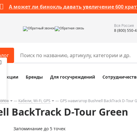
А может ли бинокль давать увеличение 600 крат
Вся Россия
Обратный звонок
Обратная связь
8 (800) 550-
алог
Акции
Бренды
Для госучреждений
Сотрудничеств
ары
Разное
ры для телескопов
Обучающие наборы
ры для микроскопов
Компасы
копов
Кабели, Wi-Fi, GPS
GPS-навигатор Bushnell BackTrack D-Tour 
ll BackTrack D-Tour Green
ры для зрительных труб
Наборы исследователя Bresser
ры для биноклей
Наборы для химических опыт
Запоминание до 5 точек
ры для луп
Глобусы