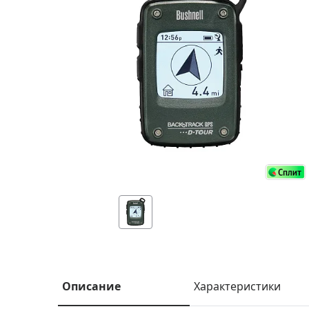
Аксессуа
видения
Приборы ночного видения
Распрод
Тепловизоры
Распрод
Прицелы
ценам
Фотогаджеты
Распрод
Метеостанции, барометры, часы
Discovery (Дискавери)
Оптика для детей Levenhuk LabZZ
Астропланетарии
Подарки
Хиты продаж
Акции
Описание
Характеристики