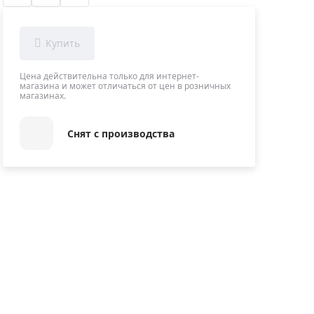
Приборы теплового контроля
Приборы для обслуживания сетей
Детекторы проводки
Влагомеры (датчики влажности)
Цена действительна только для интернет-
магазина и может отличаться от цен в розничных
Лазерные дальномеры
магазинах.
Измерители параметров окружающей
среды
Снят с производства
Термометры кулинарные (термощупы)
Видеоэндоскопы
мяти
Курвиметры
Тестеры качества воды
Нивелиры оптические
Металлоискатели
Теодолиты
Прочее