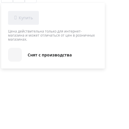
Приборы теплового контроля
Приборы для обслуживания сетей
Детекторы проводки
Влагомеры (датчики влажности)
Цена действительна только для интернет-
магазина и может отличаться от цен в розничных
Лазерные дальномеры
магазинах.
Измерители параметров окружающей
среды
Снят с производства
Термометры кулинарные (термощупы)
Видеоэндоскопы
мяти
Курвиметры
Тестеры качества воды
Нивелиры оптические
Металлоискатели
Теодолиты
Прочее