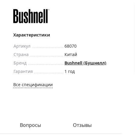
ры для приборов ночного
Глобусы интерактивные
Лазерные дальномеры
ажа
Штативы
Сумки, кейсы, чехлы
ажа оптики по специальным
Характеристики
Средства для очистки оптики
ажа выставочных образцов
Артикул
68070
Трихинеллоскопы
Страна
Китай
Карты, постеры, литература
Бренд
Bushnell (Бушнелл)
Фонари
Гарантия
1 год
Элементы питания, карты па
Все спецификации
Фотоловушки
Экшн-камеры
Фотооборудование
Мерч
Вопросы
Отзывы