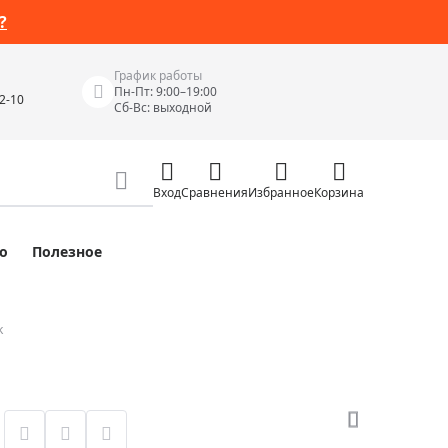
?
График работы
Пн-Пт: 9:00–19:00
42-10
Сб-Вс: выходной
Вход
Сравнения
Избранное
Корзина
о
Полезное
Измерительные инструменты
Измерительные рулетки
Лазерные уровни
k
 Junior
Цифровые уровни и угломеры
ов
Электроизмерительные приборы
Приборы неразрушающего контроля