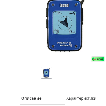
Аксессуа
видения
Приборы ночного видения
Распрод
Тепловизоры
Распрод
Прицелы
ценам
Фотогаджеты
Распрод
Метеостанции, барометры, часы
Discovery (Дискавери)
Оптика для детей Levenhuk LabZZ
Астропланетарии
Подарки
Хиты продаж
Акции
Описание
Характеристики