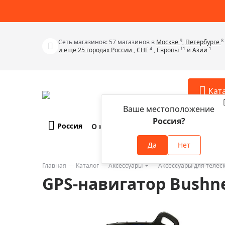
9
8
Сеть магазинов: 57 магазинов в
Москве
,
Петербурге
4
11
1
и еще 25 городах России
,
СНГ
,
Европы
и
Азии
Кат
Ваше местоположение
Россия?
Россия
О компании
Оплата и доставка
Телескопы
Аксессу
Да
Нет
Аксессуа
Микроскопы
Аксессуа
Главная
Каталог
Аксессуары
Аксессуары для телес
Бинокли
GPS-навигатор Bushnel
Аксессуа
Зрительные трубы
Аксессуа
Лупы
Аксессуа
Монокуляры