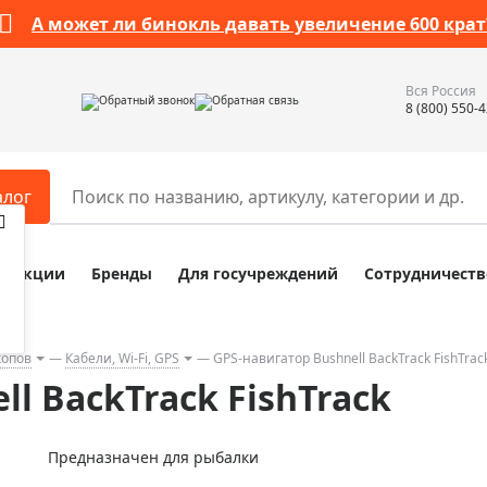
А может ли бинокль давать увеличение 600 крат
Вся Россия
Обратный звонок
Обратная связь
8 (800) 550-
алог
Акции
Бренды
Для госучреждений
Сотрудничеств
ары
Разное
ры для телескопов
Обучающие наборы
ры для микроскопов
Компасы
копов
Кабели, Wi-Fi, GPS
GPS-навигатор Bushnell BackTrack FishTrac
l BackTrack FishTrack
ры для зрительных труб
Наборы исследователя Bresser
ры для биноклей
Наборы для химических опыт
Предназначен для рыбалки
ры для луп
Глобусы