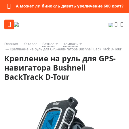
А может ли бинокль давать увеличение 600 крат?
Главная
Каталог
Разное
Компасы
Крепление на руль для GPS-навигатора Bushnell BackTrack D-Tour
Крепление на руль для GPS-
навигатора Bushnell
BackTrack D-Tour