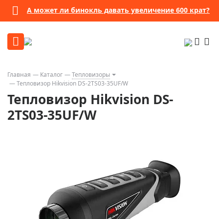
А может ли бинокль давать увеличение 600 крат?
Главная
Каталог
Тепловизоры
Тепловизор Hikvision DS-2TS03-35UF/W
Тепловизор Hikvision DS-
2TS03-35UF/W