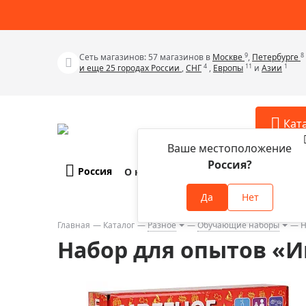
9
8
Сеть магазинов: 57 магазинов в
Москве
,
Петербурге
4
11
1
и еще 25 городах России
,
СНГ
,
Европы
и
Азии
Кат
Ваше местоположение
Россия?
Россия
О компании
Оплата и доставка
Телескопы
Аксессу
Да
Нет
Аксессуа
Микроскопы
Аксессуа
Главная
Каталог
Разное
Обучающие наборы
Н
Бинокли
Набор для опытов «И
Аксессуа
Зрительные трубы
Аксессуа
Лупы
Аксессуа
Монокуляры