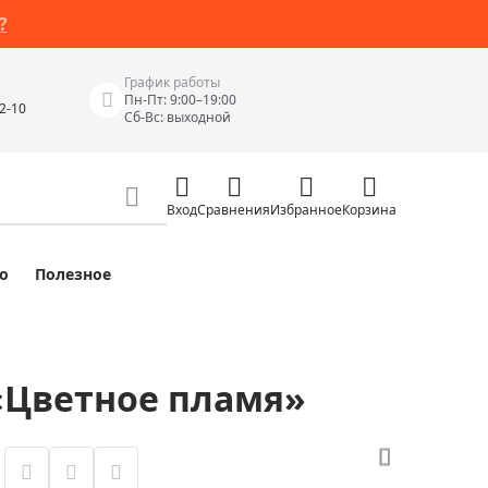
?
График работы
Пн-Пт: 9:00–19:00
42-10
Сб-Вс: выходной
Вход
Сравнения
Избранное
Корзина
о
Полезное
Измерительные инструменты
Измерительные рулетки
Лазерные уровни
«Цветное пламя»
 Junior
Цифровые уровни и угломеры
ов
Электроизмерительные приборы
Приборы неразрушающего контроля