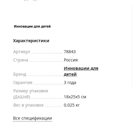
ры для приборов ночного
Глобусы интерактивные
Лазерные дальномеры
ажа
Штативы
Сумки, кейсы, чехлы
ажа оптики по специальным
Средства для очистки оптики
Характеристики
ажа выставочных образцов
Трихинеллоскопы
Артикул
78843
Карты, постеры, литература
Страна
Россия
Фонари
Инновации для
Бренд
детей
Элементы питания, карты па
Гарантия
3 года
Фотоловушки
Размер упаковки
Экшн-камеры
(ДxШxВ)
18x25x5 см
Фотооборудование
Вес в упаковке
0.025 кг
Мерч
Все спецификации