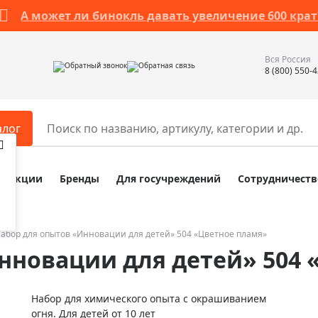
А может ли бинокль давать увеличение 600 крат
Вся Россия
Обратный звонок
Обратная связь
8 (800) 550-
алог
Акции
Бренды
Для госучреждений
Сотрудничеств
ары
Разное
ры для телескопов
Обучающие наборы
ры для микроскопов
Компасы
абор для опытов «Инновации для детей» 504 «Цветное пламя»
нновации для детей» 504 
ры для зрительных труб
Наборы исследователя Bresser
ры для биноклей
Наборы для химических опыт
Набор для химического опыта с окрашиванием
ры для луп
Глобусы
огня. Для детей от 10 лет