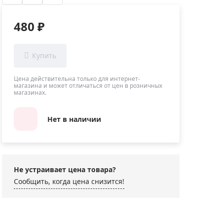
Приборы теплового контроля
Приборы для обслуживания сетей
480 ₽
Детекторы проводки
Влагомеры (датчики влажности)
Лазерные дальномеры
Измерители параметров окружающей
Цена действительна только для интернет-
магазина и может отличаться от цен в розничных
среды
магазинах.
Термометры кулинарные (термощупы)
Видеоэндоскопы
Нет в наличии
мяти
Курвиметры
Тестеры качества воды
Нивелиры оптические
Не устраивает цена товара?
Металлоискатели
Сообщить, когда цена снизится!
Теодолиты
Прочее