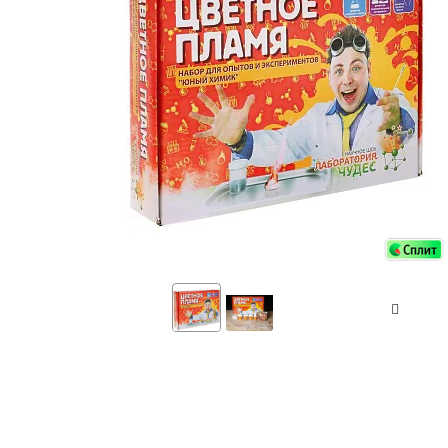
Аксессуа
видения
Приборы ночного видения
Распрод
Тепловизоры
Распрод
Прицелы
ценам
Фотогаджеты
Распрод
Метеостанции, барометры, часы
Discovery (Дискавери)
Оптика для детей Levenhuk LabZZ
Астропланетарии
Подарки
Хиты продаж
Акции