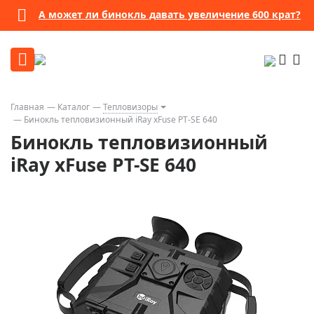
А может ли бинокль давать увеличение 600 крат?
Главная
Каталог
Тепловизоры
Бинокль тепловизионный iRay xFuse PT-SE 640
Бинокль тепловизионный
iRay xFuse PT-SE 640