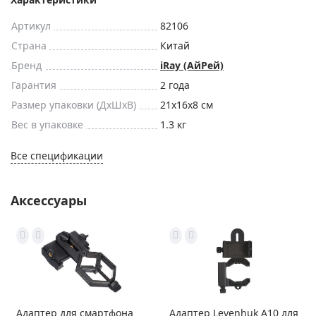
Артикул
82106
Страна
Китай
Бренд
iRay (АйРей)
Гарантия
2 года
Размер упаковки (ДxШxВ)
21x16x8 см
Вес в упаковке
1.3 кг
Все спецификации
Аксессуары
Адаптер для смартфона
Адаптер Levenhuk A10 для