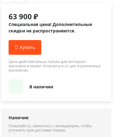
Приборы теплового контроля
Приборы для обслуживания сетей
63 900 ₽
Детекторы проводки
Специальная цена! Дополнительные
Влагомеры (датчики влажности)
скидки не распространяются.
Лазерные дальномеры
Измерители параметров окружающей
среды
Цена действительна только для интернет-
Термометры кулинарные (термощупы)
магазина и может отличаться от цен в розничных
магазинах.
Видеоэндоскопы
мяти
Курвиметры
В наличии
Тестеры качества воды
Нивелиры оптические
Металлоискатели
Наличие
Теодолиты
Пожалуйста, свяжитесь с менеджером, чтобы
уточнить срок доставки товара.
Прочее