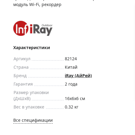
ры для приборов ночного
Глобусы интерактивные
модуль Wi-Fi, рекордер
Лазерные дальномеры
ажа
Штативы
Сумки, кейсы, чехлы
ажа оптики по специальным
Средства для очистки оптики
ажа выставочных образцов
Характеристики
Трихинеллоскопы
Карты, постеры, литература
Артикул
82124
Фонари
Страна
Китай
Бренд
iRay (АйРей)
Элементы питания, карты па
Гарантия
2 года
Фотоловушки
Размер упаковки
Экшн-камеры
(ДxШxВ)
16x6x6 см
Фотооборудование
Вес в упаковке
0.32 кг
Мерч
Все спецификации