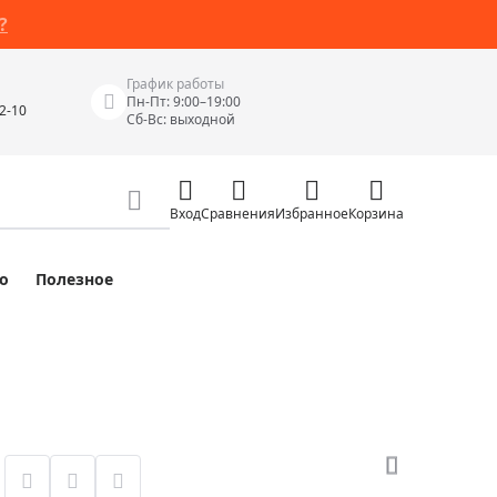
?
График работы
Пн-Пт: 9:00–19:00
42-10
Сб-Вс: выходной
Вход
Сравнения
Избранное
Корзина
о
Полезное
Измерительные инструменты
Измерительные рулетки
Лазерные уровни
 Junior
Цифровые уровни и угломеры
ов
Электроизмерительные приборы
Приборы неразрушающего контроля