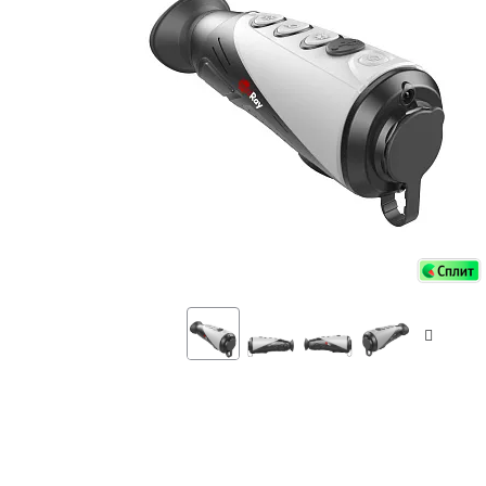
Аксессуа
видения
Приборы ночного видения
Распрод
Тепловизоры
Распрод
Прицелы
ценам
Фотогаджеты
Распрод
Метеостанции, барометры, часы
Discovery (Дискавери)
Оптика для детей Levenhuk LabZZ
Астропланетарии
Подарки
Хиты продаж
Акции