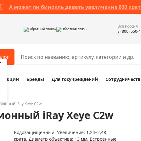
А может ли бинокль давать увеличение 600 крат
Вся Россия
Обратный звонок
Обратная связь
8 (800) 550-
алог
Акции
Бренды
Для госучреждений
Сотрудничеств
ары
Разное
ры для телескопов
Обучающие наборы
ры для микроскопов
Компасы
ионный iRay Xeye C2w
онный iRay Xeye C2w
ры для зрительных труб
Наборы исследователя Bresser
ры для биноклей
Наборы для химических опыт
Водозащищенный. Увеличение: 1,24–2,48
ры для луп
Глобусы
крата. Диаметр объектива: 13 мм. Встроенные