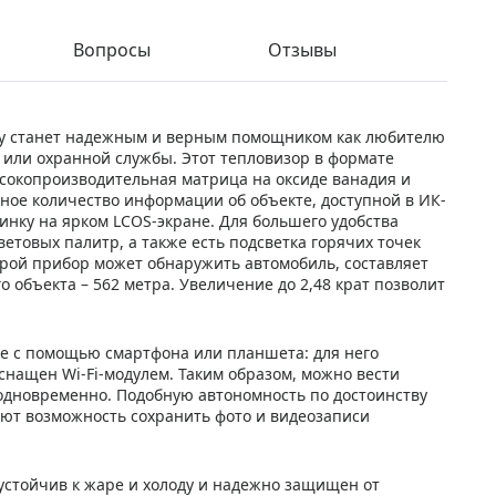
Вопросы
Отзывы
ay станет надежным и верным помощником как любителю
 или охранной службы. Этот тепловизор в формате
ысокопроизводительная матрица на оксиде ванадия и
ное количество информации об объекте, доступной в ИК-
инку на ярком LCOS-экране. Для большего удобства
етовых палитр, а также есть подсветка горячих точек
рой прибор может обнаружить автомобиль, составляет
о объекта – 562 метра. Увеличение до 2,48 крат позволит
ие с помощью смартфона или планшета: для него
нащен Wi-Fi-модулем. Таким образом, можно вести
одновременно. Подобную автономность по достоинству
ают возможность сохранить фото и видеозаписи
устойчив к жаре и холоду и надежно защищен от