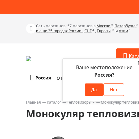
9
8
Сеть магазинов: 57 магазинов в
Москве
,
Петербурге
4
11
1
и еще 25 городах России
,
СНГ
,
Европы
и
Азии
Кат
Ваше местоположение
Россия?
Россия
О компании
Оплата и доставка
Телескопы
Аксессу
Да
Нет
Аксессуа
Микроскопы
Аксессуа
Главная
Каталог
Тепловизоры
Монокуляр тепловиз
Бинокли
Монокуляр тепловизи
Аксессуа
Зрительные трубы
Аксессуа
Лупы
Аксессуа
Монокуляры