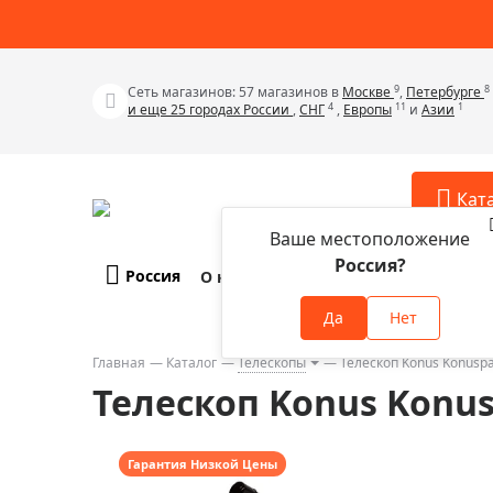
9
8
Сеть магазинов: 57 магазинов в
Москве
,
Петербурге
4
11
1
и еще 25 городах России
,
СНГ
,
Европы
и
Азии
Кат
Ваше местоположение
Россия?
Россия
О компании
Оплата и доставка
Телескопы
Аксессу
Да
Нет
Аксессуа
Микроскопы
Аксессуа
Главная
Каталог
Телескопы
Телескоп Konus Konuspa
Бинокли
Телескоп Konus Konus
Аксессуа
Зрительные трубы
Аксессуа
Лупы
Аксессуа
Гарантия Низкой Цены
Монокуляры