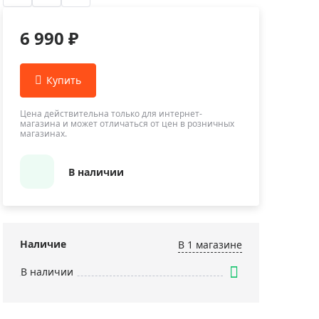
Приборы теплового контроля
Приборы для обслуживания сетей
6 990 ₽
Детекторы проводки
Влагомеры (датчики влажности)
Лазерные дальномеры
Измерители параметров окружающей
Цена действительна только для интернет-
магазина и может отличаться от цен в розничных
среды
магазинах.
Термометры кулинарные (термощупы)
Видеоэндоскопы
В наличии
мяти
Курвиметры
Тестеры качества воды
Нивелиры оптические
Наличие
В 1 магазинe
Металлоискатели
В наличии
Теодолиты
Прочее