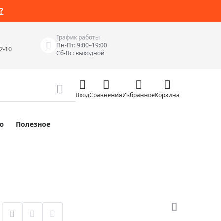
?
График работы
Пн-Пт: 9:00–19:00
42-10
Сб-Вс: выходной
Вход
Сравнения
Избранное
Корзина
о
Полезное
Измерительные инструменты
Измерительные рулетки
Лазерные уровни
 Junior
Цифровые уровни и угломеры
ов
Электроизмерительные приборы
Приборы неразрушающего контроля