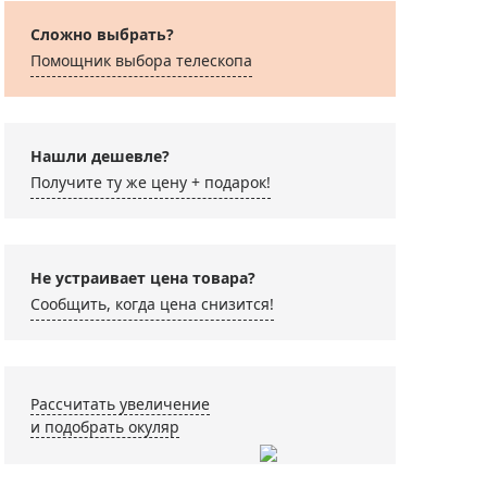
Сложно выбрать?
Помощник выбора телескопа
Нашли дешевле?
Получите ту же цену + подарок!
нный фильтр Sky-
Адаптер Levenhuk A10
Салфетка д
tcher 1,25”
для смартфона
оптикой L
NG 15x20 
Не устраивает цена товара?
Сообщить, когда цена снизится!
990 ₽
3 090 ₽
350 ₽
Рассчитать увеличение
и подобрать окуляр