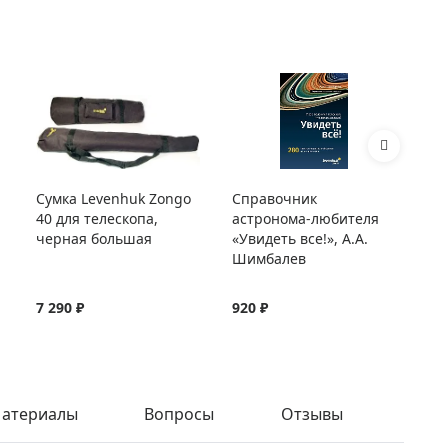
Сумка Levenhuk Zongo
Справочник
Лу
40 для телескопа,
астронома-любителя
Wa
черная большая
«Увидеть все!», А.А.
Шимбалев
7 290 ₽
920 ₽
1 
атериалы
Вопросы
Отзывы