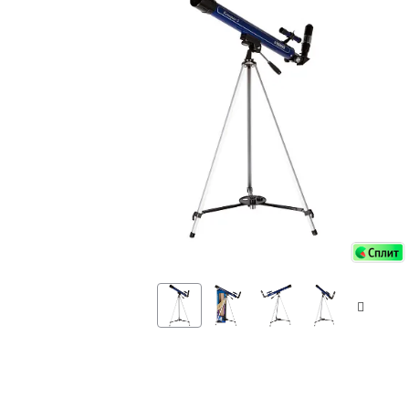
Аксессуа
видения
Приборы ночного видения
Распрод
Тепловизоры
Распрод
Прицелы
ценам
Фотогаджеты
Распрод
Метеостанции, барометры, часы
Discovery (Дискавери)
Оптика для детей Levenhuk LabZZ
Астропланетарии
Подарки
Хиты продаж
Акции