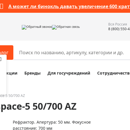
А может ли бинокль давать увеличение 600 крат
Вся Россия
Обратный звонок
Обратная связь
8 (800) 550-
алог
Акции
Бренды
Для госучреждений
Сотрудничеств
ары
Разное
ры для телескопов
Обучающие наборы
ры для микроскопов
Компасы
ce-5 50/700 AZ
pace-5 50/700 AZ
ры для зрительных труб
Наборы исследователя Bresser
ры для биноклей
Наборы для химических опыт
Рефрактор. Апертура: 50 мм. Фокусное
ры для луп
Глобусы
расстояние: 700 мм