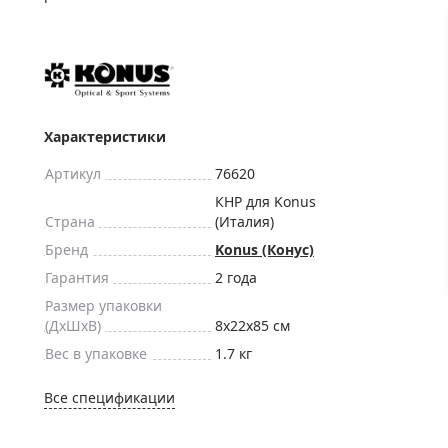
ры для приборов ночного
Глобусы интерактивные
Лазерные дальномеры
ажа
Штативы
Сумки, кейсы, чехлы
ажа оптики по специальным
Средства для очистки оптики
Характеристики
ажа выставочных образцов
Трихинеллоскопы
Артикул
76620
Карты, постеры, литература
КНР для Konus
Страна
(Италия)
Фонари
Бренд
Konus (Конус)
Элементы питания, карты па
Гарантия
2 года
Фотоловушки
Размер упаковки
Экшн-камеры
(ДxШxВ)
8x22x85 см
Фотооборудование
Вес в упаковке
1.7 кг
Мерч
Все спецификации