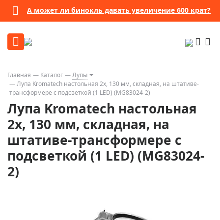
А может ли бинокль давать увеличение 600 крат?
Главная
Каталог
Лупы
Лупа Kromatech настольная 2x, 130 мм, складная, на штативе-
трансформере с подсветкой (1 LED) (MG83024-2)
Лупа Kromatech настольная
2x, 130 мм, складная, на
штативе-трансформере с
подсветкой (1 LED) (MG83024-
2)